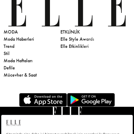
MODA
ETKLINLIK
GÜZELLİ
Moda Haberleri
Elle Style Awards
Saç
Trend
Elle Etkinlikleri
Makyaj
Stil
Cilt Bakı
Moda Haftaları
Sağlık
Defile
Parfüm
Mücevher & Saat