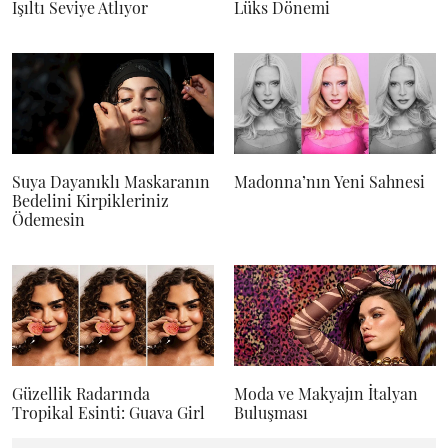
Işıltı Seviye Atlıyor
Lüks Dönemi
Suya Dayanıklı Maskaranın
Madonna’nın Yeni Sahnesi
Bedelini Kirpikleriniz
Ödemesin
Güzellik Radarında
Moda ve Makyajın İtalyan
Tropikal Esinti: Guava Girl
Buluşması