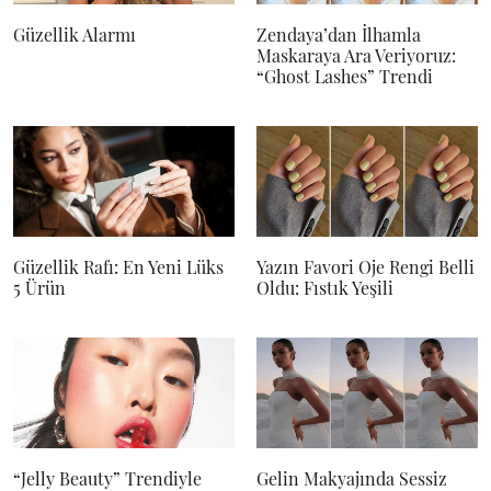
Güzellik Alarmı
Zendaya’dan İlhamla
Maskaraya Ara Veriyoruz:
“Ghost Lashes” Trendi
Güzellik Rafı: En Yeni Lüks
Yazın Favori Oje Rengi Belli
5 Ürün
Oldu: Fıstık Yeşili
“Jelly Beauty” Trendiyle
Gelin Makyajında Sessiz