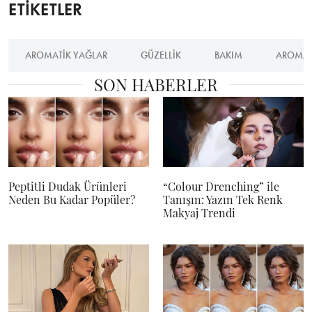
ETİKETLER
AROMATIK YAĞLAR
GÜZELLIK
BAKIM
AROMAT
SON HABERLER
Peptitli Dudak Ürünleri
“Colour Drenching” ile
Neden Bu Kadar Popüler?
Tanışın: Yazın Tek Renk
Makyaj Trendi