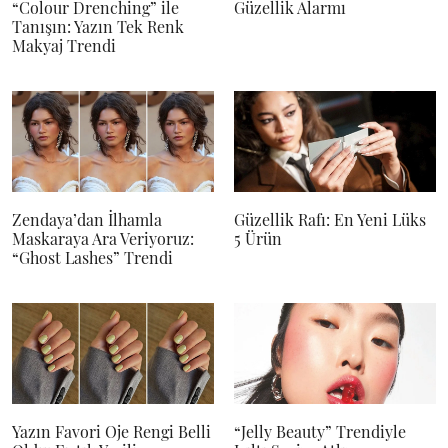
“Colour Drenching” ile
Güzellik Alarmı
Tanışın: Yazın Tek Renk
Makyaj Trendi
Zendaya’dan İlhamla
Güzellik Rafı: En Yeni Lüks
Maskaraya Ara Veriyoruz:
5 Ürün
“Ghost Lashes” Trendi
Yazın Favori Oje Rengi Belli
“Jelly Beauty” Trendiyle