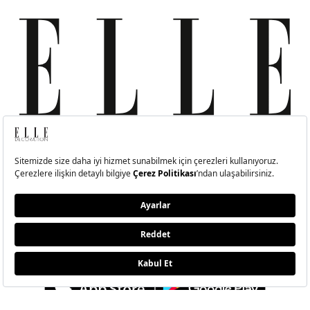
MODA
ETKLINLIK
GÜZELLİ
Moda Haberleri
Elle Style Awards
Saç
Trend
Elle Etkinlikleri
Makyaj
Stil
Cilt Bakı
Moda Haftaları
Sağlık
Defile
Parfüm
Mücevher & Saat