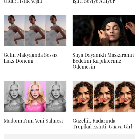
Oldu: Fıstık Yeşili
Işıltı Seviye Atlıyor
Gelin Makyajında Sessiz
Suya Dayanıklı Maskaranın
Lüks Dönemi
Bedelini Kirpikleriniz
Ödemesin
Madonna’nın Yeni Sahnesi
Güzellik Radarında
Tropikal Esinti: Guava Girl