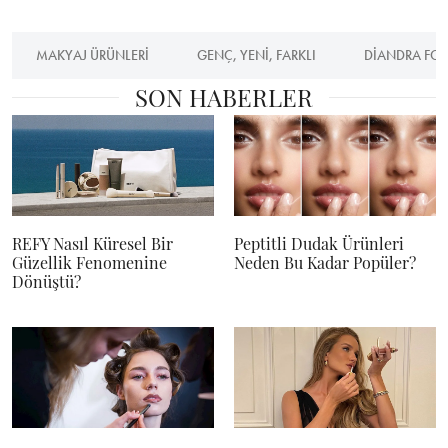
MAKYAJ ÜRÜNLERI
GENÇ, YENI, FARKLI
DIANDRA FOR
SON HABERLER
REFY Nasıl Küresel Bir
Peptitli Dudak Ürünleri
Güzellik Fenomenine
Neden Bu Kadar Popüler?
Dönüştü?