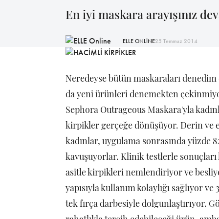
En iyi maskara arayışınız de
ELLE ONLİNE
25 Temmuz 2014
Neredeyse bütün maskaraları denedim d
da yeni ürünleri denemekten çekinmiyo
Sephora Outrageous Maskara'yla kadınl
kirpikler gerçeğe dönüşüyor. Derin ve e
kadınlar, uygulama sonrasında yüzde 82
kavuşuyorlar. Klinik testlerle sonuçlar
asitle kirpikleri nemlendiriyor ve bes
yapısıyla kullanım kolaylığı sağlıyor ve 3
tek fırça darbesiyle dolgunlaştırıyor. G