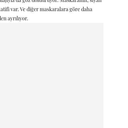
alajıyla da göz dolduruyor. Maskaranın, siyah
natifi var. Ve diğer maskaralara göre daha
n ayrılıyor.