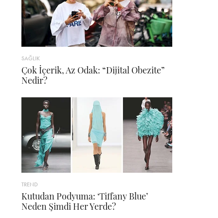
SAĞLIK
Çok İçerik, Az Odak: “Dijital Obezite”
Nedir?
TREND
Kutudan Podyuma: ‘Tiffany Blue’
Neden Şimdi Her Yerde?