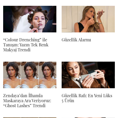
“Colour Drenching” ile
Güzellik Alarmı
Tanışın: Yazın Tek Renk
Makyaj Trendi
Zendaya’dan İlhamla
Güzellik Rafı: En Yeni Lüks
Maskaraya Ara Veriyoruz:
5 Ürün
“Ghost Lashes” Trendi