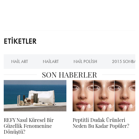
ETİKETLER
NAIL ART
NAILART
NAIL POLISH
2015 SONBAH
SON HABERLER
REFY Nasıl Küresel Bir
Peptitli Dudak Ürünleri
Güzellik Fenomenine
Neden Bu Kadar Popüler?
Dönüştü?