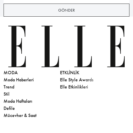
GÖNDER
MODA
ETKLINLIK
GÜZELLİ
Moda Haberleri
Elle Style Awards
Saç
Trend
Elle Etkinlikleri
Makyaj
Stil
Cilt Bakı
Moda Haftaları
Sağlık
Defile
Parfüm
Mücevher & Saat