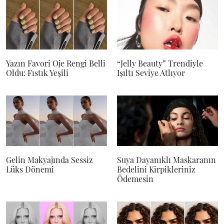
Yazın Favori Oje Rengi Belli
“Jelly Beauty” Trendiyle
Oldu: Fıstık Yeşili
Işıltı Seviye Atlıyor
Gelin Makyajında Sessiz
Suya Dayanıklı Maskaranın
Lüks Dönemi
Bedelini Kirpikleriniz
Ödemesin