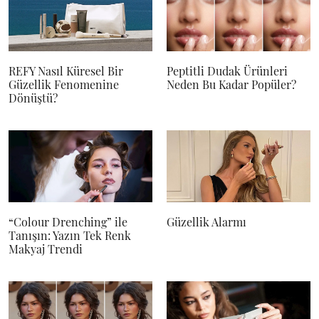
REFY Nasıl Küresel Bir
Peptitli Dudak Ürünleri
Güzellik Fenomenine
Neden Bu Kadar Popüler?
Dönüştü?
“Colour Drenching” ile
Güzellik Alarmı
Tanışın: Yazın Tek Renk
Makyaj Trendi