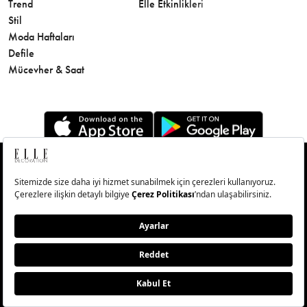
Trend
Elle Etkinlikleri
Makyaj
Stil
Cilt Bakı
Moda Haftaları
Sağlık
Defile
Parfüm
Mücevher & Saat
© Big Medya Teknoloji A.Ş. Altunizade Mahallesi Kuşbakışı
Caddesi No:27/1 Üsküdar/İstanbul
Abonelik
Künye
Aydınlatma Metni
Çerezleri Sıfırla
Copyright © 2026 - Tüm Hakları Saklıdır.