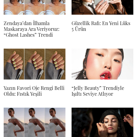
Zendaya’dan İlhamla
Güzellik Rafı: En Yeni Lüks
Maskaraya Ara Veriyoruz:
5 Ürün
“Ghost Lashes” Trendi
Yazın Favori Oje Rengi Belli
“Jelly Beauty” Trendiyle
Oldu: Fıstık Yeşili
Işıltı Seviye Atlıyor