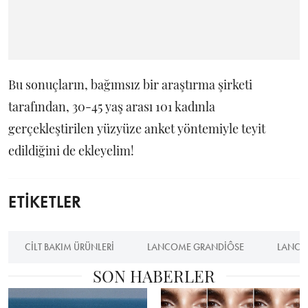
Bu sonuçların, bağımsız bir araştırma şirketi
tarafından, 30-45 yaş arası 101 kadınla
gerçekleştirilen yüzyüze anket yöntemiyle teyit
edildiğini de ekleyelim!
ETİKETLER
CILT BAKIM ÜRÜNLERI
LANCOME GRANDIÔSE
LANC
SON HABERLER