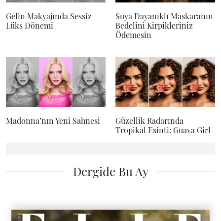
Gelin Makyajında Sessiz
Suya Dayanıklı Maskaranın
Lüks Dönemi
Bedelini Kirpikleriniz
Ödemesin
Madonna’nın Yeni Sahnesi
Güzellik Radarında
Tropikal Esinti: Guava Girl
Dergide Bu Ay