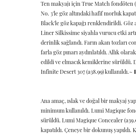
Ten makyajı için True Match fondöten (
No. 3'le göz altındaki hafif morluk kapat
Black'le göz kapağı renklendirildi. Göz
Liner Silkissime siyahla vurucu etki artı
derinlik sağlandı. Farın akan tozları c
farla göz pınarı aydınlatıldı. Allık olar
edildi ve elmacık kemiklerine sürüldü.
Infinite Desert 307 (a38.99) kullanıldı.~
Ana amaç, ıslak ve doğal bir makyaj ya
minimum kullanıldı. Lumi Magique fondö
sürüldü. Lumi Magique Concealer (a39.99
kapatıldı. Çeneye bir dokunuş yapıldı. K