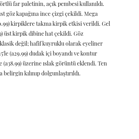
rtlü far paletinin, açık pembesi kullanıldı.
üst göz kapağına ince çizgi çekildi. Mega
9) kirpiklere takma kirpik etkisi verildi. Gel
) üst kirpik dibine hat çekildi. Göz
klasik değil; hafif kuyruklu olarak eyeliner
'le (a29.99) dudak içi boyandı ve kontur
e (a38.99) üzerine ıslak görüntü eklendi. Ten
belirgin kılınıp dolgunlaştırıldı.