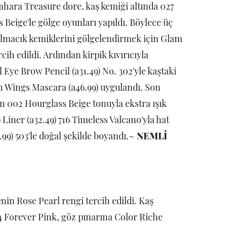
Sahara Treasure dore, kaş kemiği altında 027
Beige'le gölge oyunları yapıldı. Böylece üç
Elmacık kemiklerini gölgelendirmek için Glam
ih edildi. Ardından kirpik kıvırıcıyla
l Eye Brow Pencil (a31.49) No. 302'yle kaştaki
ah Wings Mascara (a46.99) uygulandı. Son
ın 002 Hourglass Beige tonuyla ekstra ışık
 Liner (a32.49) 716 Timeless Valcano'yla hat
.99) 503'le doğal şekilde boyandı.~
NEMLİ
in Rose Pearl rengi tercih edildi. Kaş
4 Forever Pink, göz pınarına Color Riche