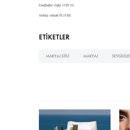
Fotoğraflar: Ergin TURUNÇ
Styling: Gülşah ÖZTÜRK
ETİKETLER
MAKYAJ STILI
MAKYAJ
SEVGILIL