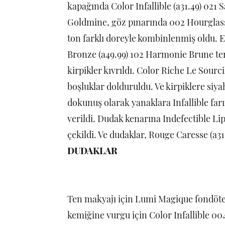
kapağında Color Infallible (a31.49) 021 
Goldmine, göz pınarında 002 Hourglass 
ton farklı doreyle kombinlenmiş oldu. 
Bronze (a49.99) 102 Harmonie Brune terc
kirpikler kıvrıldı. Color Riche Le Sourci
boşluklar dolduruldu. Ve kirpiklere siy
dokunuş olarak yanaklara Infallible far
verildi. Dudak kenarına Indefectible Lip
çekildi. Ve dudaklar, Rouge Caresse (a31
DUDAKLAR
Ten makyajı için Lumi Magique fondöten
kemiğine vurgu için Color Infallible 00