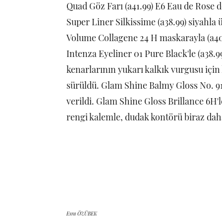
Quad Göz Farı (a41.99) E6 Eau de Rose dö
Super Liner Silkissime (a38.99) siyahla 
Volume Collagene 24 H maskarayla (a40.9
Intenza Eyeliner 01 Pure Black'le (a38.99
kenarlarının yukarı kalkık vurgusu için 
sürüldü. Glam Shine Balmy Gloss No. 915
verildi. Glam Shine Gloss Brillance 6H'l
rengi kalemle, dudak kontörü biraz daha 
Esra ÖZÜBEK