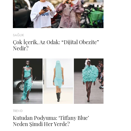
SAĞLIK
Çok İçerik, Az Odak: “Dijital Obezite”
Nedir?
TREND
Kutudan Podyuma: ‘Tiffany Blue’
Neden Şimdi Her Yerde?