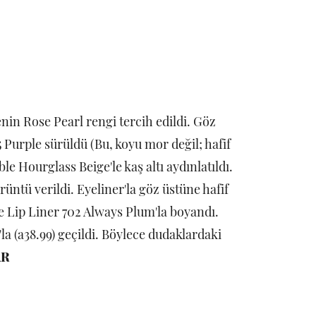
in Rose Pearl rengi tercih edildi. Göz
 Purple sürüldü (Bu, koyu mor değil; hafif
le Hourglass Beige'le kaş altı aydınlatıldı.
üntü verildi. Eyeliner'la göz üstüne hafif
le Lip Liner 702 Always Plum'la boyandı.
a (a38.99) geçildi. Böylece dudaklardaki
AR