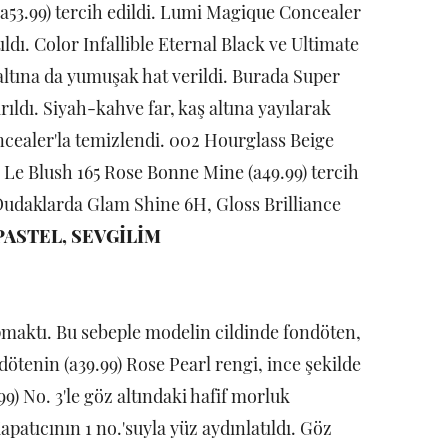
a53.99) tercih edildi. Lumi Magique Concealer
ıldı. Color Infallible Eternal Black ve Ultimate
 altına da yumuşak hat verildi. Burada Super
rıldı. Siyah-kahve far, kaş altına yayılarak
oncealer'la temizlendi. 002 Hourglass Beige
ak Le Blush 165 Rose Bonne Mine (a49.99) tercih
 Dudaklarda Glam Shine 6H, Gloss Brilliance
PASTEL, SEVGİLİM
pmaktı. Bu sebeple modelin cildinde fondöten,
tenin (a39.99) Rose Pearl rengi, ince şekilde
) No. 3'le göz altındaki hafif morluk
apatıcının 1 no.'suyla yüz aydınlatıldı. Göz