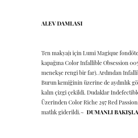
ALEV DAMLASI
Ten makyajı için Lumi Magique fondöten
kapağına Color Infallible Obsession 005
menekşe rengi bir far). Ardından Infallib
Burun kemiğinin üzerine de aydınlık gör
kalın çizgi çekildi. Dudaklar Indefectib
Üzerinden Color Riche 297 Red Passion'l
matlık giderildi.~
DUMANLI BAKIŞL