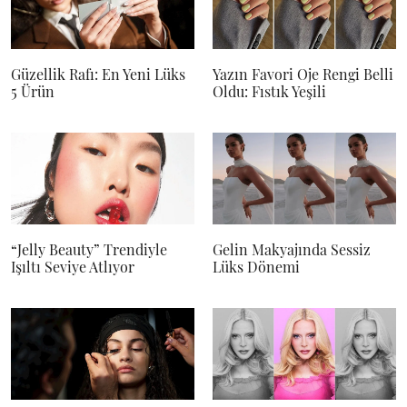
Güzellik Rafı: En Yeni Lüks
Yazın Favori Oje Rengi Belli
5 Ürün
Oldu: Fıstık Yeşili
“Jelly Beauty” Trendiyle
Gelin Makyajında Sessiz
Işıltı Seviye Atlıyor
Lüks Dönemi