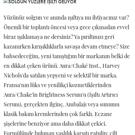
Yüzünüz solgun ve anında ışıltıya mı ihtiyacınız var?
Önemli bir toplantı öncesi veya gece çıkmadan evvel
biraz ışıldamaya ne dersiniz? Ya pırıltınızı geri
kazanırken kırışıklıklarla savaşa devam etmeye? Size
bahsedeceğim, yeni tanıştığım bir markanın belki de
en dikkat çeken ürünü. Aura/Chaké Inst., Harvey
Nichols'da satılan yepyeni ve selektif bir marka.
Fransa'nın lüks ve yenilikçi kozmetiklerinden
Aura/Chake'in Brightness Serum'u (Işıltı Artırıcı
Serum), gerçekten ilginç. Ambalajı veya sunumu
klasik bakım kremlerinden çok farklı. Eczane
şişelerine benziyor ama daha dikkat çekici.
Formülünde bulunan yaşlılık karşıtı gatulin; cilt