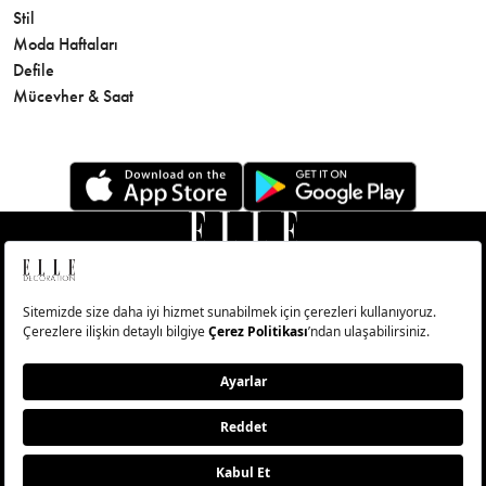
Stil
Cilt Bakı
Moda Haftaları
Sağlık
Defile
Parfüm
Mücevher & Saat
© Big Medya Teknoloji A.Ş. Altunizade Mahallesi Kuşbakışı
Caddesi No:27/1 Üsküdar/İstanbul
Abonelik
Künye
Aydınlatma Metni
Çerezleri Sıfırla
Copyright © 2026 - Tüm Hakları Saklıdır.