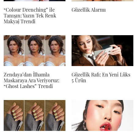
“Colour Drenching” ile
Güzellik Alarmı
Tanışın: Yazın Tek Renk
Makyaj Trendi
Zendaya’dan İlhamla
Güzellik Rafı: En Yeni Lüks
Maskaraya Ara Veriyoruz:
5 Ürün
“Ghost Lashes” Trendi