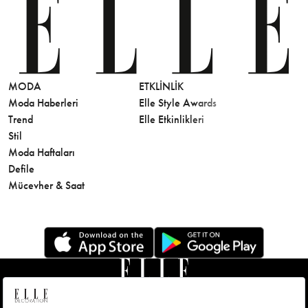
MODA
ETKLINLIK
GÜZELLİ
Moda Haberleri
Elle Style Awards
Saç
Trend
Elle Etkinlikleri
Makyaj
Stil
Cilt Bakı
Moda Haftaları
Sağlık
Defile
Parfüm
Mücevher & Saat