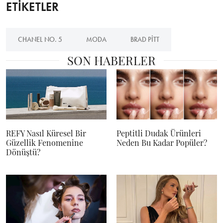
ETİKETLER
CHANEL NO. 5
MODA
BRAD PITT
SON HABERLER
REFY Nasıl Küresel Bir
Peptitli Dudak Ürünleri
Güzellik Fenomenine
Neden Bu Kadar Popüler?
Dönüştü?