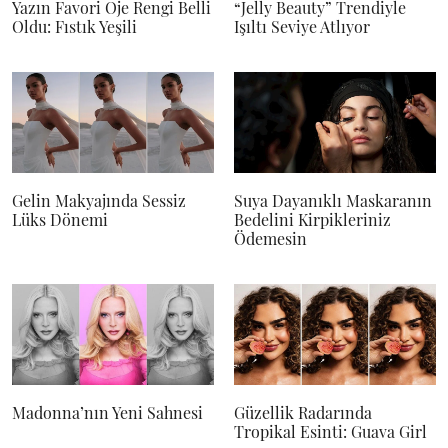
Yazın Favori Oje Rengi Belli
“Jelly Beauty” Trendiyle
Oldu: Fıstık Yeşili
Işıltı Seviye Atlıyor
Gelin Makyajında Sessiz
Suya Dayanıklı Maskaranın
Lüks Dönemi
Bedelini Kirpikleriniz
Ödemesin
Madonna’nın Yeni Sahnesi
Güzellik Radarında
Tropikal Esinti: Guava Girl