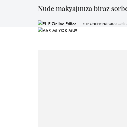
Nude makyajınıza biraz sorbe
ELLE ONLİNE EDİTOR
20 Ocak 