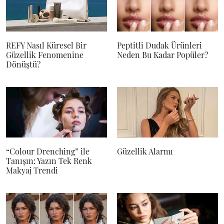
REFY Nasıl Küresel Bir
Peptitli Dudak Ürünleri
Güzellik Fenomenine
Neden Bu Kadar Popüler?
Dönüştü?
“Colour Drenching” ile
Güzellik Alarmı
Tanışın: Yazın Tek Renk
Makyaj Trendi