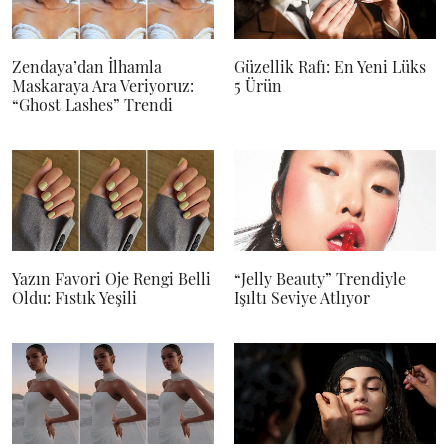
Zendaya’dan İlhamla
Güzellik Rafı: En Yeni Lüks
Maskaraya Ara Veriyoruz:
5 Ürün
“Ghost Lashes” Trendi
Yazın Favori Oje Rengi Belli
“Jelly Beauty” Trendiyle
Oldu: Fıstık Yeşili
Işıltı Seviye Atlıyor