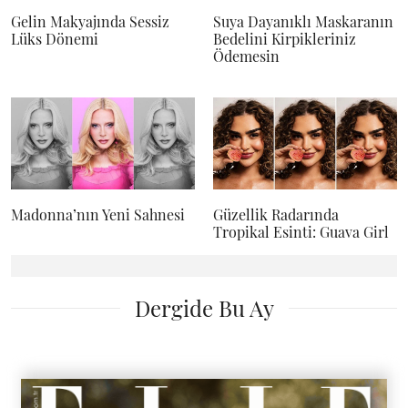
Gelin Makyajında Sessiz
Suya Dayanıklı Maskaranın
Lüks Dönemi
Bedelini Kirpikleriniz
Ödemesin
Madonna’nın Yeni Sahnesi
Güzellik Radarında
Tropikal Esinti: Guava Girl
Dergide Bu Ay