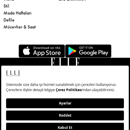
Stil
Cilt Bakı
Moda Haftaları
Sağlık
Defile
Parfüm
Mücevher & Saat
© Big Medya Teknoloji A.Ş. Altunizade Mahallesi Kuşbakışı
Caddesi No:27/1 Üsküdar/İstanbul
Abonelik
Künye
Aydınlatma Metni
Çerezleri Sıfırla
Copyright © 2026 - Tüm Hakları Saklıdır.