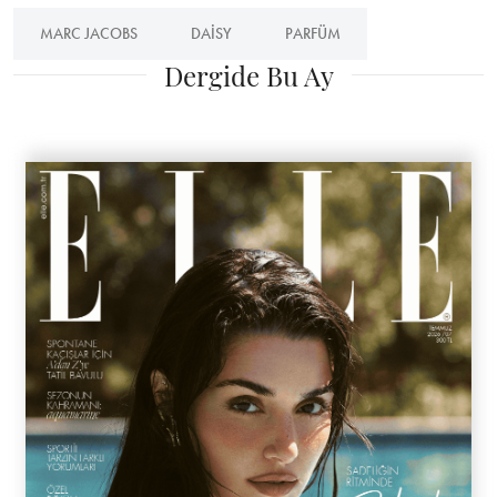
MARC JACOBS
DAISY
PARFÜM
Dergide Bu Ay