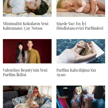
Minimalist Kokuların Yeni
Şişede Yaz: En İyi
Kahramanı: Çay Notası
Hindistancevizi Parfümleri
Valentino Beauty'nin Yeni
Parfüm Kalıcılığına Yaz
Parfüm İkilisi
Ayarı