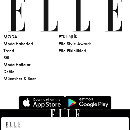
MODA
ETKLINLIK
GÜZELLİ
Moda Haberleri
Elle Style Awards
Saç
Trend
Elle Etkinlikleri
Makyaj
Stil
Cilt Bakı
Moda Haftaları
Sağlık
Defile
Parfüm
Mücevher & Saat