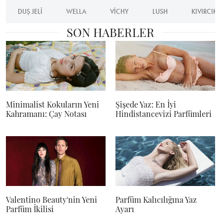
DUŞ JELI
WELLA
VICHY
LUSH
KIVIRCIK 
SON HABERLER
Minimalist Kokuların Yeni
Şişede Yaz: En İyi
Kahramanı: Çay Notası
Hindistancevizi Parfümleri
Valentino Beauty'nin Yeni
Parfüm Kalıcılığına Yaz
Parfüm İkilisi
Ayarı