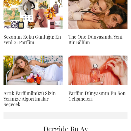
Sezonun Koku Günlüğü: En
The One Dünyasında Yeni
Yeni 21 Parfüm
Bir Bölüm
Artık Parfümünüzü Sizin
Parfüm Dünyasının En Son
Yerinize Algoritmalar
Gelişmeleri
Seçecek
Dergide Bu Ay