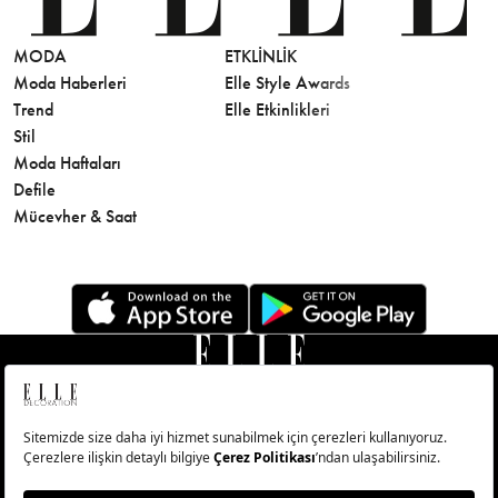
MODA
ETKLINLIK
GÜZELLİ
Moda Haberleri
Elle Style Awards
Saç
Trend
Elle Etkinlikleri
Makyaj
Stil
Cilt Bakı
Moda Haftaları
Sağlık
Defile
Parfüm
Mücevher & Saat
© Big Medya Teknoloji A.Ş. Altunizade Mahallesi Kuşbakışı