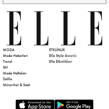
MODA
ETKLINLIK
GÜZELLİ
Moda Haberleri
Elle Style Awards
Saç
Trend
Elle Etkinlikleri
Makyaj
Stil
Cilt Bakı
Moda Haftaları
Sağlık
Defile
Parfüm
Mücevher & Saat