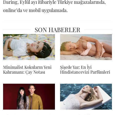
Daring, Eylül ayı itibariyle Türkiye mağazalarında,
online’da ve mobil uygulamada.
SON HABERLER
Minimalist Kokuların Yeni
Şişede Yaz: En İyi
Kahramanı: Çay Notası
Hindistancevizi Parfümleri