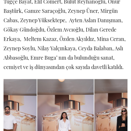
Tuğçe Bayat, Elif Cömert, Bulut Reyhanoğlu, Onur
Baştürk, Gamze Saraçoğlu, Zeynep Üner, Mirgün
Cabas, Zeynep Yüksektepe, Ayten Aslan Danışman,
Gökay Gündoğdu, Özlem Avcıoğlu, Dilan Gerede
Erkaya, Meltem Kazaz, Özden Akyıldız, Mina Ceran,
Zeynep Soylu, Nilay Yalçınkaya, Ceyda Balaban, Aslı
Abbasoğlu, Emre Buga’ nın da bulunduğu sanat,
cemiyet ve iş dünyasından çok sayıda davetli katıldı.