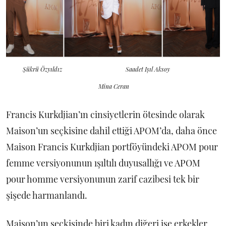
Şükrü Özyıldız Saadet Işıl Aksoy
Mina Ceran
Francis Kurkdjian’ın cinsiyetlerin ötesinde olarak
Maison’un seçkisine dahil ettiği APOM’da, daha önce
Maison Francis Kurkdjian portföyündeki APOM pour
femme versiyonunun ışıltılı duyusallığı ve APOM
pour homme versiyonunun zarif cazibesi tek bir
şişede harmanlandı.
Maison’un seçkisinde biri kadın diğeri ise erkekler