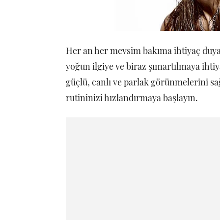
Her an her mevsim bakıma ihtiyaç duyan
yoğun ilgiye ve biraz şımartılmaya ihtiya
güçlü, canlı ve parlak görünmelerini s
rutininizi hızlandırmaya başlayın.