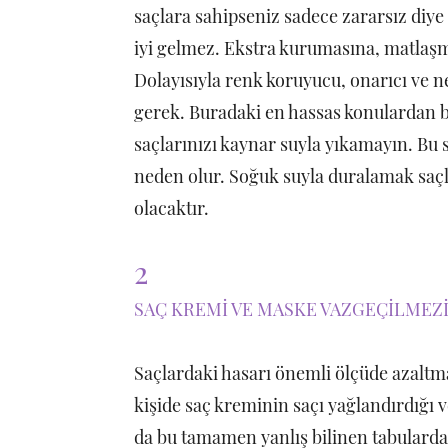
saçlara sahipseniz sadece zararsız diye
iyi gelmez. Ekstra kurumasına, matlaşma
Dolayısıyla renk koruyucu, onarıcı ve n
gerek. Buradaki en hassas konulardan b
saçlarınızı kaynar suyla yıkamayın. Bu
neden olur. Soğuk suyla duralamak saçl
olacaktır.
2
SAÇ KREMİ VE MASKE VAZGEÇİLMEZ
Saçlardaki hasarı önemli ölçüde azaltm
kişide saç kreminin saçı yağlandırdığı v
da bu tamamen yanlış bilinen tabularda