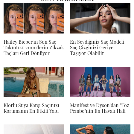
Hailey Bieber'ın Son Saç
En Sevdiğiniz Saç Modeli
Takıntısı: 2000'lerin Zikzak
Saç Çizginizi Geriye
Taçları Geri Dönüyor
Taşıyor Olabilir
Klorlu Suya Karşı Saçınızı
Manifest ve Dyson'dan "Toz
Korumanın En Etkili Yolu
Pembe"nin En Havalı Hali