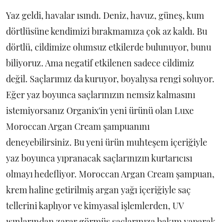
Yaz geldi, havalar ısındı. Deniz, havuz, güneş, kum
dörtlüsüne kendimizi bırakmamıza çok az kaldı. Bu
dörtlü, cildimize olumsuz etkilerde bulunuyor, bunu
biliyoruz. Ama negatif etkilenen sadece cildimiz
değil. Saçlarımız da kuruyor, boyalıysa rengi soluyor.
Eğer yaz boyunca saçlarınızın nemsiz kalmasını
istemiyorsanız Organix'in yeni ürünü olan Luxe
Moroccan Argan Cream şampuanını
deneyebilirsiniz. Bu yeni ürün muhteşem içeriğiyle
yaz boyunca yıpranacak saçlarınızın kurtarıcısı
olmayı hedefliyor. Moroccan Argan Cream şampuan,
krem haline getirilmiş argan yağı içeriğiyle saç
tellerini kaplıyor ve kimyasal işlemlerden, UV
ışınlarından zarar görmüş saçlarınıza bakım yaparak