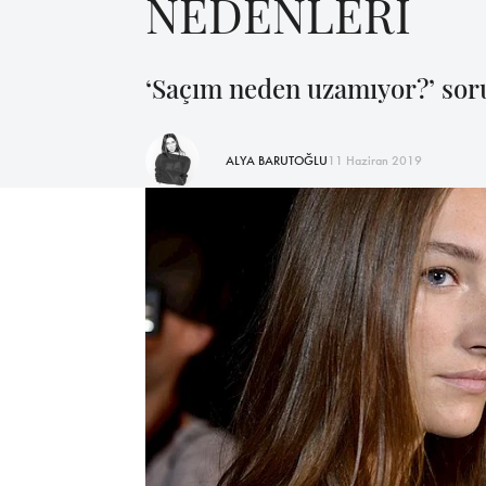
NEDENLERİ
‘Saçım neden uzamıyor?’ sor
ALYA BARUTOĞLU
11 Haziran 2019