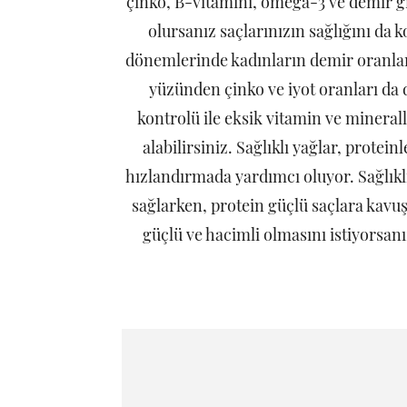
çinko, B-vitamini, omega-3 ve demir gi
olursanız saçlarınızın sağlığını da 
dönemlerinde kadınların demir oranlar
yüzünden çinko ve iyot oranları da 
kontrolü ile eksik vitamin ve minerall
alabilirsiniz. Sağlıklı yağlar, protei
hızlandırmada yardımcı oluyor. Sağlıklı
sağlarken, protein güçlü saçlara kavuş
güçlü ve hacimli olmasını istiyorsan