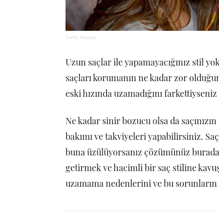
Getty Images
Uzun saçlar ile yapamayacığınız stil yok
saçları korumanın ne kadar zor olduğun
eski hızında uzamadığını farkettiyseniz
Ne kadar sinir bozucu olsa da saçınızı
bakımı ve takviyeleri yapabilirsiniz. S
buna üzülüyorsanız çözümünüz burada! S
getirmek ve hacimli bir saç stiline kav
uzamama nedenlerini ve bu sorunların 