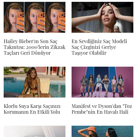
Hailey Bieber'ın Son Saç
En Sevdiğiniz Saç Modeli
Takıntısı: 2000'lerin Zikzak
Saç Çizginizi Geriye
Taçları Geri Dönüyor
Taşıyor Olabilir
Klorlu Suya Karşı Saçınızı
Manifest ve Dyson'dan "Toz
Korumanın En Etkili Yolu
Pembe"nin En Havalı Hali