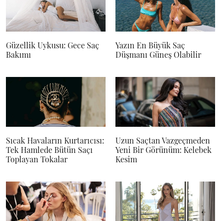
Güzellik Uykusu: Gece Saç
Yazın En Büyük Saç
Bakımı
Düşmanı Güneş Olabilir
Sıcak Havaların Kurtarıcısı:
Uzun Saçtan Vazgeçmeden
Tek Hamlede Bütün Saçı
Yeni Bir Görünüm: Kelebek
Toplayan Tokalar
Kesim