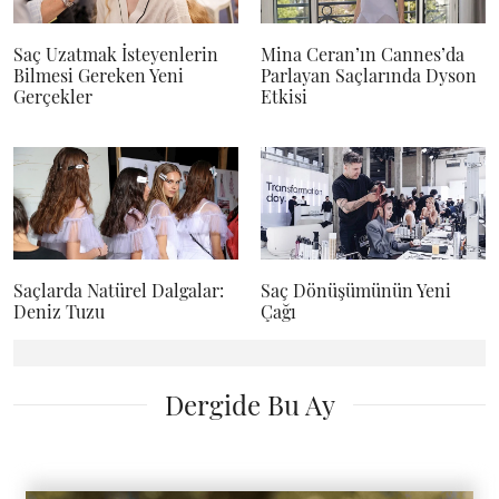
Saç Uzatmak İsteyenlerin
Mina Ceran’ın Cannes’da
Bilmesi Gereken Yeni
Parlayan Saçlarında Dyson
Gerçekler
Etkisi
Saçlarda Natürel Dalgalar:
Saç Dönüşümünün Yeni
Deniz Tuzu
Çağı
Dergide Bu Ay