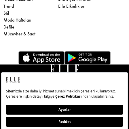
Trend
Elle Etkinlikleri
Makyaj
Stil
Cilt Bakı
Moda Haftaları
Sağlık
Defile
Parfüm
Mücevher & Saat
© Big Medya Teknoloji A.Ş. Altunizade Mahallesi Kuşbakışı
Caddesi No:27/1 Üsküdar/İstanbul
Abonelik
Künye
Aydınlatma Metni
Çerezleri Sıfırla
Copyright © 2026 - Tüm Hakları Saklıdır.