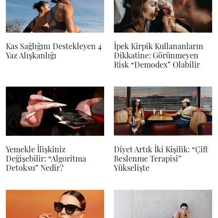
Kas Sağlığını Destekleyen 4
İpek Kirpik Kullananların
Yaz Alışkanlığı
Dikkatine: Görünmeyen
Risk “Demodex” Olabilir
Yemekle İlişkiniz
Diyet Artık İki Kişilik: “Çift
Değişebilir: “Algoritma
Beslenme Terapisi”
Detoksu” Nedir?
Yükselişte