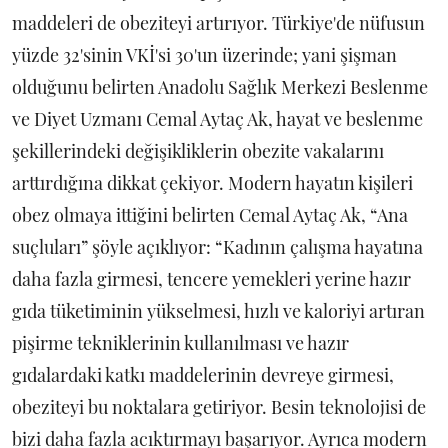
maddeleri de obeziteyi artırıyor. Türkiye'de nüfusun
yüzde 32'sinin VKİ'si 30'un üzerinde; yani şişman
olduğunu belirten Anadolu Sağlık Merkezi Beslenme
ve Diyet Uzmanı Cemal Aytaç Ak, hayat ve beslenme
şekillerindeki değişikliklerin obezite vakalarını
arttırdığına dikkat çekiyor. Modern hayatın kişileri
obez olmaya ittiğini belirten Cemal Aytaç Ak, “Ana
suçluları” şöyle açıklıyor: “Kadının çalışma hayatına
daha fazla girmesi, tencere yemekleri yerine hazır
gıda tüketiminin yükselmesi, hızlı ve kaloriyi artıran
pişirme tekniklerinin kullanılması ve hazır
gıdalardaki katkı maddelerinin devreye girmesi,
obeziteyi bu noktalara getiriyor. Besin teknolojisi de
bizi daha fazla acıktırmayı başarıyor. Ayrıca modern