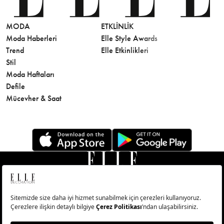
MODA
ETKLINLIK
GÜZELLİ
Moda Haberleri
Elle Style Awards
Saç
Trend
Elle Etkinlikleri
Makyaj
Stil
Cilt Bakı
Moda Haftaları
Sağlık
Defile
Parfüm
Mücevher & Saat
© Big Medya Teknoloji A.Ş. Altunizade Mahallesi Kuşbakışı