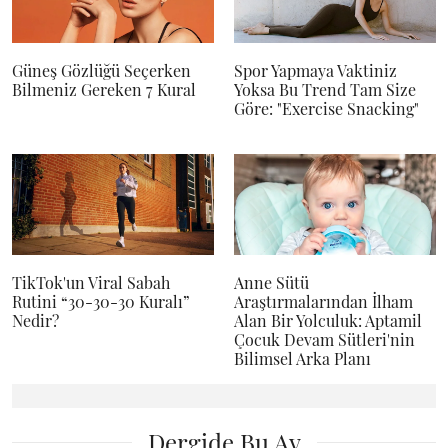
Güneş Gözlüğü Seçerken
Spor Yapmaya Vaktiniz
Bilmeniz Gereken 7 Kural
Yoksa Bu Trend Tam Size
Göre: "Exercise Snacking"
TikTok'un Viral Sabah
Anne Sütü
Rutini “30-30-30 Kuralı”
Araştırmalarından İlham
Nedir?
Alan Bir Yolculuk: Aptamil
Çocuk Devam Sütleri'nin
Bilimsel Arka Planı
Dergide Bu Ay