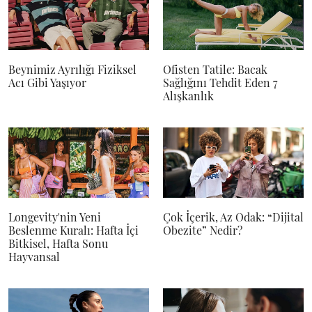
Beynimiz Ayrılığı Fiziksel
Ofisten Tatile: Bacak
Acı Gibi Yaşıyor
Sağlığını Tehdit Eden 7
Alışkanlık
Longevity'nin Yeni
Çok İçerik, Az Odak: “Dijital
Beslenme Kuralı: Hafta İçi
Obezite” Nedir?
Bitkisel, Hafta Sonu
Hayvansal