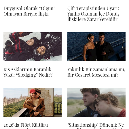
Duygusal Olarak “Olgun”
Çift Terapistinden Uyarı:
Olmayan Biriyle İlişki
Yanlış Okunan İçe Dönüş
İlişkilere Zarar Verebilir
Kış Aşklarının Karanlık
Yakınlık Bir Zamanlama mı,
Yüzü: “Sledging” Nedir?
Bir Cesaret Meselesi mi?
2026’da Flört Kültürü
"Situationship" Dönemi: Ne