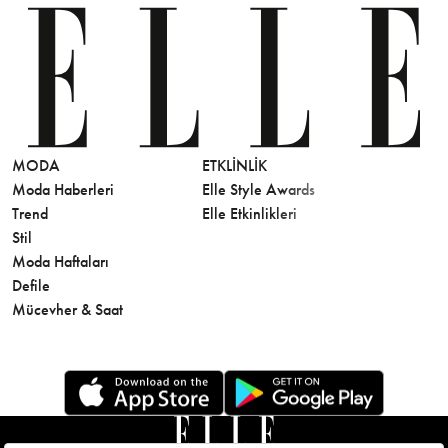
MODA
ETKLINLIK
GÜZELLİ
Moda Haberleri
Elle Style Awards
Saç
Trend
Elle Etkinlikleri
Makyaj
Stil
Cilt Bakı
Moda Haftaları
Sağlık
Defile
Parfüm
Mücevher & Saat