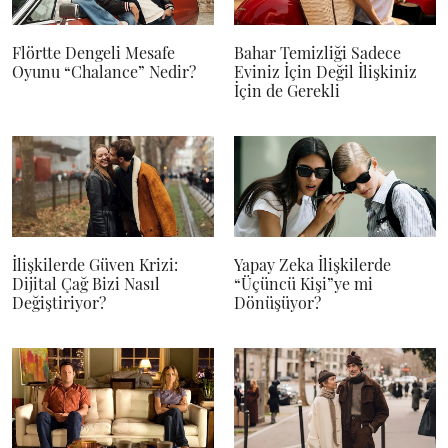
Flörtte Dengeli Mesafe
Bahar Temizliği Sadece
Oyunu “Chalance” Nedir?
Eviniz İçin Değil İlişkiniz
İçin de Gerekli
İlişkilerde Güven Krizi:
Yapay Zeka İlişkilerde
Dijital Çağ Bizi Nasıl
“Üçüncü Kişi”ye mi
Değiştiriyor?
Dönüşüyor?