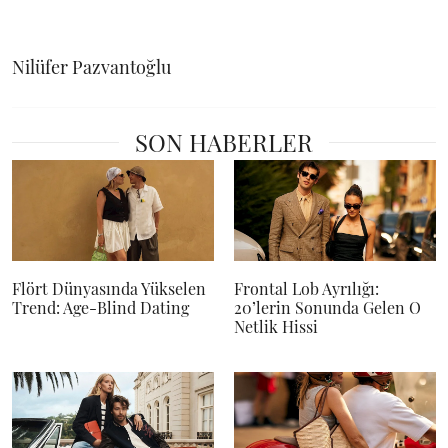
Nilüfer Pazvantoğlu
SON HABERLER
Flört Dünyasında Yükselen
Frontal Lob Ayrılığı:
Trend: Age-Blind Dating
20’lerin Sonunda Gelen O
Netlik Hissi