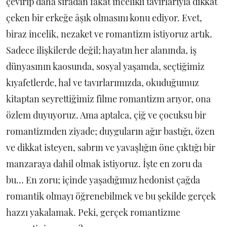
çevirip daha sıradan fakat incelikli tavırlarıyla dikkat
çeken bir erkeğe âşık olmasını konu ediyor. Evet,
biraz incelik, nezaket ve romantizm istiyoruz artık.
Sadece ilişkilerde değil; hayatın her alanında, iş
dünyasının kaosunda, sosyal yaşamda, seçtiğimiz
kıyafetlerde, hal ve tavırlarımızda, okuduğumuz
kitaptan seyrettiğimiz filme romantizm arıyor, ona
özlem duyuyoruz. Ama aptalca, çiğ ve çocuksu bir
romantizmden ziyade; duyguların ağır bastığı, özen
ve dikkat isteyen, sabrın ve yavaşlığın öne çıktığı bir
manzaraya dahil olmak istiyoruz. İşte en zoru da
bu… En zoru; içinde yaşadığımız hedonist çağda
romantik olmayı öğrenebilmek ve bu şekilde gerçek
hazzı yakalamak. Peki, gerçek romantizme