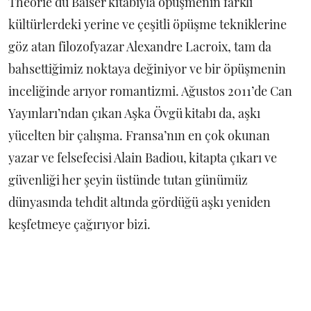
Théorie du Baiser kitabıyla öpüşmenin farklı
kültürlerdeki yerine ve çeşitli öpüşme tekniklerine
göz atan filozofyazar Alexandre Lacroix, tam da
bahsettiğimiz noktaya değiniyor ve bir öpüşmenin
inceliğinde arıyor romantizmi. Ağustos 2011’de Can
Yayınları’ndan çıkan Aşka Övgü kitabı da, aşkı
yücelten bir çalışma. Fransa’nın en çok okunan
yazar ve felsefecisi Alain Badiou, kitapta çıkarı ve
güvenliği her şeyin üstünde tutan günümüz
dünyasında tehdit altında gördüğü aşkı yeniden
keşfetmeye çağırıyor bizi.