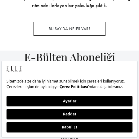
ritminde ilerleyen bir yolculuğa çıktık.
BU SAYIDA NELER VAR?
E-Bülten Aboneliği
E-bültenimize şimdi abone olun,
magazin dünyasındaki tüm gelişmelerden anında
haberiniz olsun.
GÖNDER