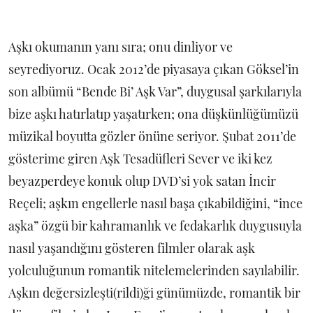
Aşkı okumanın yanı sıra; onu dinliyor ve
seyrediyoruz. Ocak 2012’de piyasaya çıkan Göksel’in
son albümü “Bende Bi’ Aşk Var”, duygusal şarkılarıyla
bize aşkı hatırlatıp yaşatırken; ona düşkünlüğümüzü
müzikal boyutta gözler önüne seriyor. Şubat 2011’de
gösterime giren Aşk Tesadüfleri Sever ve iki kez
beyazperdeye konuk olup DVD’si yok satan İncir
Reçeli; aşkın engellerle nasıl başa çıkabildiğini, “ince
aşka” özgü bir kahramanlık ve fedakarlık duygusuyla
nasıl yaşandığını gösteren filmler olarak aşk
yolculuğunun romantik nitelemelerinden sayılabilir.
Aşkın değersizleşti(rildi)ği günümüzde, romantik bir