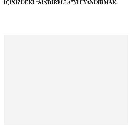
İÇİNİZDEKİ “SİNDİRELLA”YI UYANDIRMAK