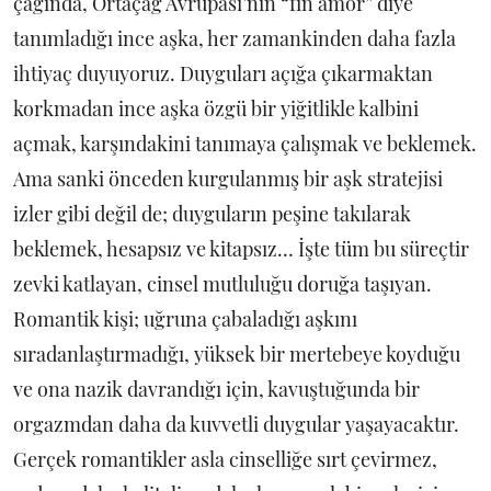
çağında, Ortaçağ Avrupası’nın “fin amor” diye
tanımladığı ince aşka, her zamankinden daha fazla
ihtiyaç duyuyoruz. Duyguları açığa çıkarmaktan
korkmadan ince aşka özgü bir yiğitlikle kalbini
açmak, karşındakini tanımaya çalışmak ve beklemek.
Ama sanki önceden kurgulanmış bir aşk stratejisi
izler gibi değil de; duyguların peşine takılarak
beklemek, hesapsız ve kitapsız… İşte tüm bu süreçtir
zevki katlayan, cinsel mutluluğu doruğa taşıyan.
Romantik kişi; uğruna çabaladığı aşkını
sıradanlaştırmadığı, yüksek bir mertebeye koyduğu
ve ona nazik davrandığı için, kavuştuğunda bir
orgazmdan daha da kuvvetli duygular yaşayacaktır.
Gerçek romantikler asla cinselliğe sırt çevirmez,