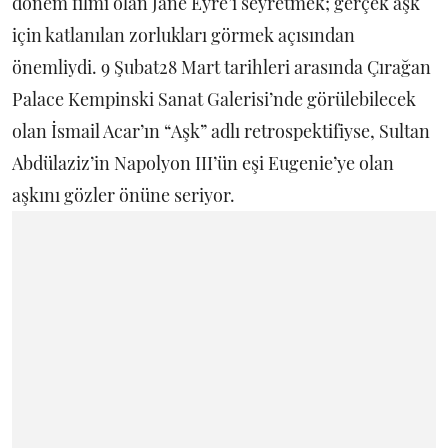
dönem filmi olan Jane Eyre’i seyretmek; gerçek aşk
için katlanılan zorlukları görmek açısından
önemliydi. 9 Şubat28 Mart tarihleri arasında Çırağan
Palace Kempinski Sanat Galerisi’nde görülebilecek
olan İsmail Acar’ın “Aşk” adlı retrospektifiyse, Sultan
Abdülaziz’in Napolyon III’ün eşi Eugenie’ye olan
aşkını gözler önüne seriyor.