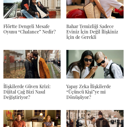
Flörtte Dengeli Mesafe
Bahar Temizliği Sadece
Oyunu “Chalance” Nedir?
Eviniz İçin Değil İlişkiniz
İçin de Gerekli
İlişkilerde Güven Krizi:
Yapay Zeka İlişkilerde
Dijital Çağ Bizi Nasıl
“Üçüncü Kişi”ye mi
Değiştiriyor?
Dönüşüyor?