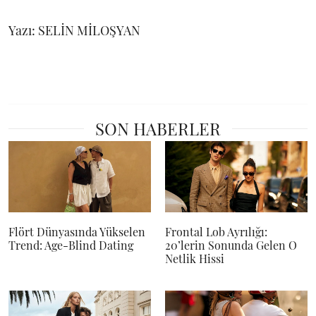
Yazı: SELİN MİLOŞYAN
SON HABERLER
Flört Dünyasında Yükselen
Frontal Lob Ayrılığı:
Trend: Age-Blind Dating
20’lerin Sonunda Gelen O
Netlik Hissi