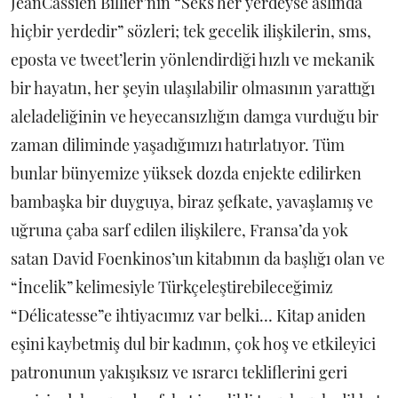
JeanCassien Billier’nin “Seks her yerdeyse aslında
hiçbir yerdedir” sözleri; tek gecelik ilişkilerin, sms,
eposta ve tweet’lerin yönlendirdiği hızlı ve mekanik
bir hayatın, her şeyin ulaşılabilir olmasının yarattığı
aleladeliğinin ve heyecansızlığın damga vurduğu bir
zaman diliminde yaşadığımızı hatırlatıyor. Tüm
bunlar bünyemize yüksek dozda enjekte edilirken
bambaşka bir duyguya, biraz şefkate, yavaşlamış ve
uğruna çaba sarf edilen ilişkilere, Fransa’da yok
satan David Foenkinos’un kitabının da başlığı olan ve
“İncelik” kelimesiyle Türkçeleştirebileceğimiz
“Délicatesse”e ihtiyacımız var belki… Kitap aniden
eşini kaybetmiş dul bir kadının, çok hoş ve etkileyici
patronunun yakışıksız ve ısrarcı tekliflerini geri