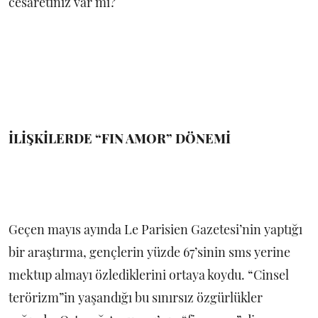
cesaretiniz var mı?
İLİŞKİLERDE “FIN AMOR” DÖNEMİ
Geçen mayıs ayında Le Parisien Gazetesi’nin yaptığı
bir araştırma, gençlerin yüzde 67’sinin sms yerine
mektup almayı özlediklerini ortaya koydu. “Cinsel
terörizm”in yaşandığı bu sınırsız özgürlükler