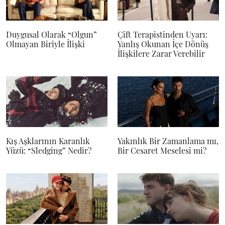
Duygusal Olarak “Olgun”
Çift Terapistinden Uyarı:
Olmayan Biriyle İlişki
Yanlış Okunan İçe Dönüş
İlişkilere Zarar Verebilir
Kış Aşklarının Karanlık
Yakınlık Bir Zamanlama mı,
Yüzü: “Sledging” Nedir?
Bir Cesaret Meselesi mi?