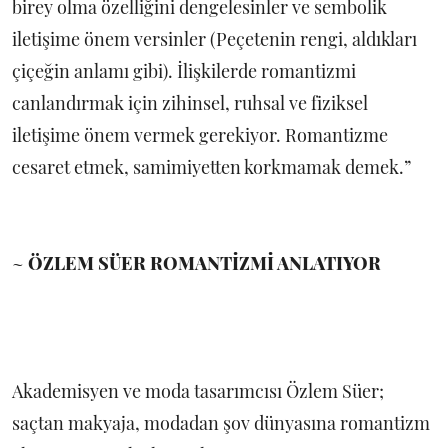
birey olma özelliğini dengelesinler ve sembolik
iletişime önem versinler (Peçetenin rengi, aldıkları
çiçeğin anlamı gibi). İlişkilerde romantizmi
canlandırmak için zihinsel, ruhsal ve fiziksel
iletişime önem vermek gerekiyor. Romantizme
cesaret etmek, samimiyetten korkmamak demek.”
~
ÖZLEM SÜER ROMANTİZMİ ANLATIYOR
Akademisyen ve moda tasarımcısı Özlem Süer;
saçtan makyaja, modadan şov dünyasına romantizm