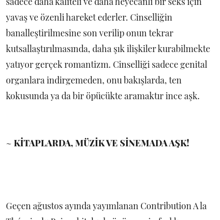
sadece daha kaliteli ve daha heyecanlı bir seks için
yavaş ve özenli hareket ederler. Cinselliğin
banalleştirilmesine son verilip onun tekrar
kutsallaştırılmasında, daha şık ilişkiler kurabilmekte
yatıyor gerçek romantizm. Cinselliği sadece genital
organlara indirgemeden, onu bakışlarda, ten
kokusunda ya da bir öpücükte aramaktır ince aşk.
~
KİTAPLARDA, MÜZİK VE SİNEMADA AŞK!
Geçen ağustos ayında yayımlanan Contribution A la