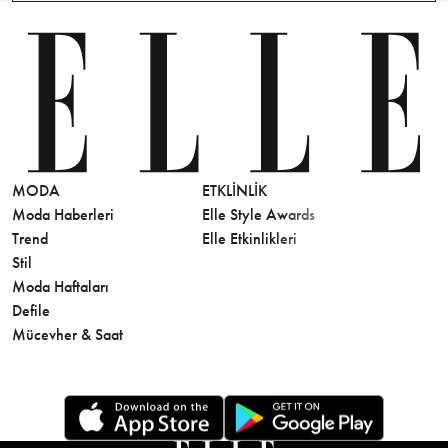
MODA
ETKLINLIK
GÜZELLİ
Moda Haberleri
Elle Style Awards
Saç
Trend
Elle Etkinlikleri
Makyaj
Stil
Cilt Bakı
Moda Haftaları
Sağlık
Defile
Parfüm
Mücevher & Saat