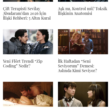
Çift Terapisti Sevilay
Aşk mı, Kontrol mü? Toksik
Abudaram’dan 2026 İçin
İlişkinin Anatomisi
İlişki Rehberi: 5 Altın Kural
Yeni Flört Trendi “Zip
İlk Haftadan “Seni
Coding” Nedir?
Seviyorum” Demesi:
Aslında Kimi Seviyor?