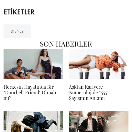
ETİKETLER
DISNEY
SON HABERLER
Herkesin Hayatında Bir
Aşktan Kariyere
"Doorbell Friend" Olmalı
Numerolojide “555”
mı?
Sayısının Anlamı