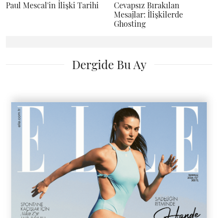
Paul Mescal'in İlişki Tarihi
Cevapsız Bırakılan
Mesajlar: İlişkilerde
Ghosting
Dergide Bu Ay