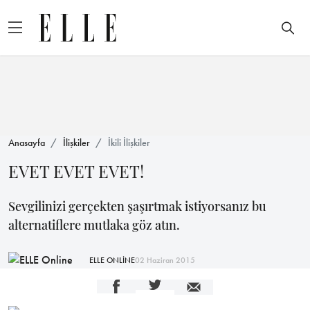
Anasayfa
İlişkiler
İkili İlişkiler
EVET EVET EVET!
Sevgilinizi gerçekten şaşırtmak istiyorsanız bu
alternatiflere mutlaka göz atın.
ELLE ONLİNE
02 Haziran 2015