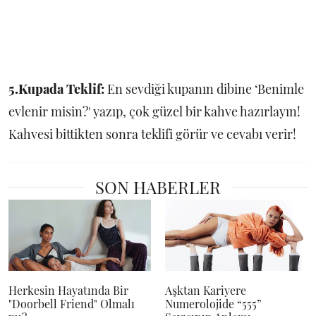
5.Kupada Teklif:
En sevdiği kupanın dibine ‘Benimle
evlenir misin?' yazıp, çok güzel bir kahve hazırlayın!
Kahvesi bittikten sonra teklifi görür ve cevabı verir!
SON HABERLER
Herkesin Hayatında Bir
Aşktan Kariyere
"Doorbell Friend" Olmalı
Numerolojide “555”