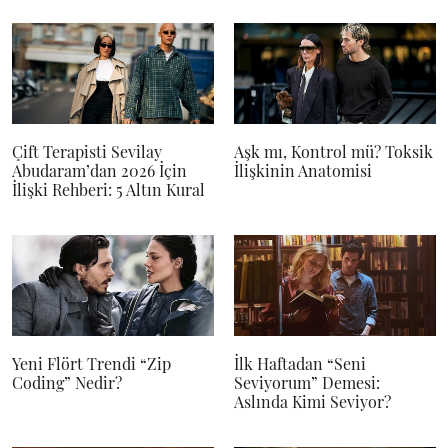
Çift Terapisti Sevilay
Aşk mı, Kontrol mü? Toksik
Abudaram’dan 2026 İçin
İlişkinin Anatomisi
İlişki Rehberi: 5 Altın Kural
Yeni Flört Trendi “Zip
İlk Haftadan “Seni
Coding” Nedir?
Seviyorum” Demesi:
Aslında Kimi Seviyor?