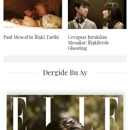
Paul Mescal'in İlişki Tarihi
Cevapsız Bırakılan
Mesajlar: İlişkilerde
Ghosting
Dergide Bu Ay