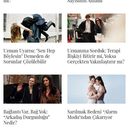
mı?
Sayısının Anlamı
Uzman Uyarısı: "Sen Hep
Uzmanına Sorduk: Terapi
Böylesin" Demeden de
İlişkiyi Bitirir mi, Yoksa
Sorunlar Çözülebilir
Gerçekten Yakınlaştırır mı?
Bağlantı Var, Bağ Yok:
Sarılmak Bedeni “Alarm
“Arkadaş Durgunluğu”
Modu"ndan Çıkarıyor
Nedir?