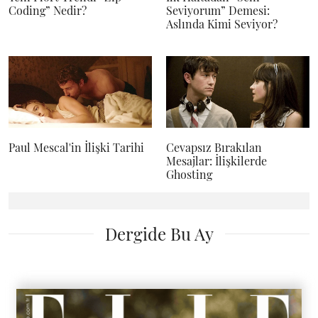
Coding” Nedir?
Seviyorum” Demesi:
Aslında Kimi Seviyor?
Paul Mescal'in İlişki Tarihi
Cevapsız Bırakılan
Mesajlar: İlişkilerde
Ghosting
Dergide Bu Ay