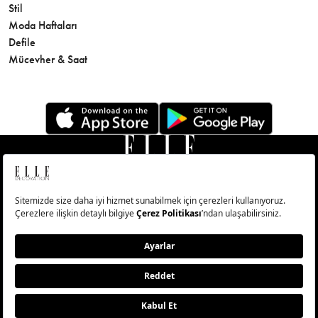
Stil
Cilt Bakı
Moda Haftaları
Sağlık
Defile
Parfüm
Mücevher & Saat
© Big Medya Teknoloji A.Ş. Altunizade Mahallesi Kuşbakışı
Caddesi No:27/1 Üsküdar/İstanbul
Abonelik
Künye
Aydınlatma Metni
Çerezleri Sıfırla
Copyright © 2026 - Tüm Hakları Saklıdır.