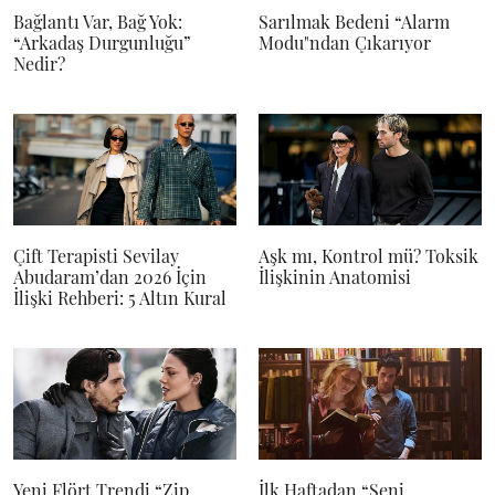
Bağlantı Var, Bağ Yok:
Sarılmak Bedeni “Alarm
“Arkadaş Durgunluğu”
Modu"ndan Çıkarıyor
Nedir?
Çift Terapisti Sevilay
Aşk mı, Kontrol mü? Toksik
Abudaram’dan 2026 İçin
İlişkinin Anatomisi
İlişki Rehberi: 5 Altın Kural
Yeni Flört Trendi “Zip
İlk Haftadan “Seni