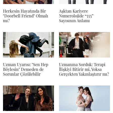
Herkesin Hayatında Bir
Aşktan Kariyere
"Doorbell Friend" Olmalı
Numerolojide “555”
mı?
Sayısının Anlamı
Uzman Uyarısı: "Sen Hep
Uzmanına Sorduk: Terapi
Böylesin" Demeden de
İlişkiyi Bitirir mi, Yoksa
Sorunlar Çözülebilir
Gerçekten Yakınlaştırır mı?