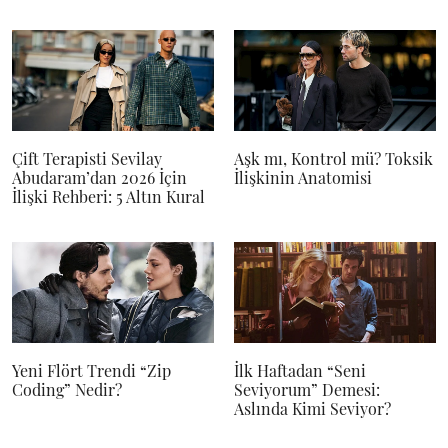
Çift Terapisti Sevilay
Aşk mı, Kontrol mü? Toksik
Abudaram’dan 2026 İçin
İlişkinin Anatomisi
İlişki Rehberi: 5 Altın Kural
Yeni Flört Trendi “Zip
İlk Haftadan “Seni
Coding” Nedir?
Seviyorum” Demesi:
Aslında Kimi Seviyor?