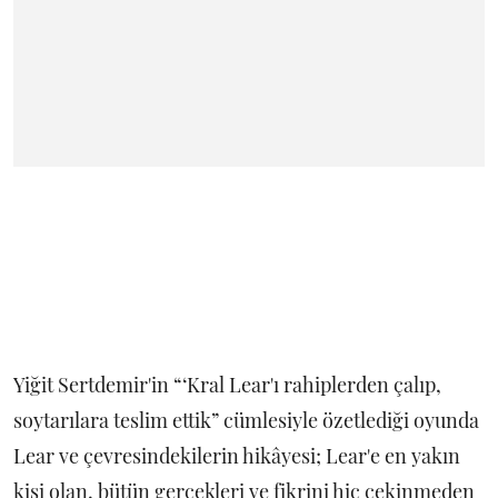
Yiğit Sertdemir'in “‘Kral Lear'ı rahiplerden çalıp,
soytarılara teslim ettik” cümlesiyle özetlediği oyunda
Lear ve çevresindekilerin hikâyesi; Lear'e en yakın
kişi olan, bütün gerçekleri ve fikrini hiç çekinmeden