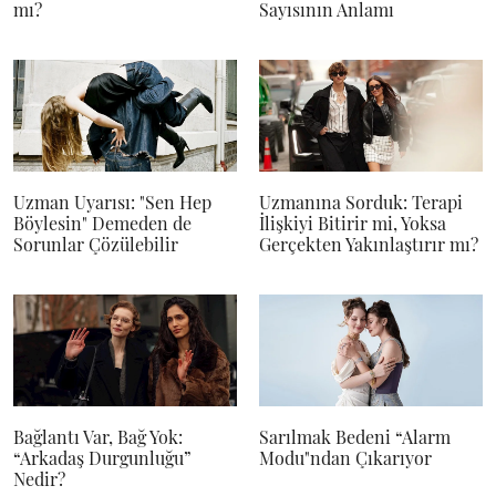
mı?
Sayısının Anlamı
Uzman Uyarısı: "Sen Hep
Uzmanına Sorduk: Terapi
Böylesin" Demeden de
İlişkiyi Bitirir mi, Yoksa
Sorunlar Çözülebilir
Gerçekten Yakınlaştırır mı?
Bağlantı Var, Bağ Yok:
Sarılmak Bedeni “Alarm
“Arkadaş Durgunluğu”
Modu"ndan Çıkarıyor
Nedir?