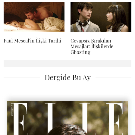
Paul Mescal'in İlişki Tarihi
Cevapsız Bırakılan
Mesajlar: İlişkilerde
Ghosting
Dergide Bu Ay