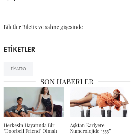
Biletler Biletix ve sahne gişesinde
ETİKETLER
TIYATRO
SON HABERLER
Herkesin Hayatında Bir
Aşktan Kariyere
"Doorbell Friend" Olmalı
Numerolojide “555”