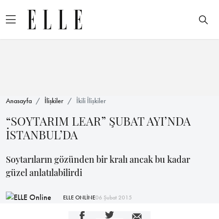
Anasayfa
İlişkiler
İkili İlişkiler
“SOYTARIM LEAR” ŞUBAT AYI’NDA
İSTANBUL’DA
Soytarıların gözünden bir kralı ancak bu kadar
güzel anlatılabilirdi
ELLE ONLİNE
06 Şubat 2015