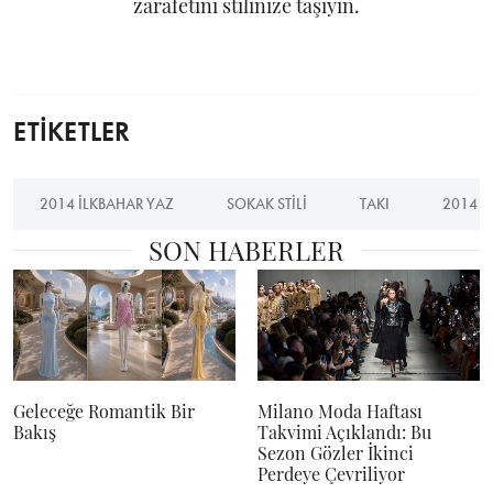
zarafetini stilinize taşıyın.
ETİKETLER
2014 ILKBAHAR YAZ
SOKAK STILI
TAKI
2014 I
SON HABERLER
Geleceğe Romantik Bir
Milano Moda Haftası
Bakış
Takvimi Açıklandı: Bu
Sezon Gözler İkinci
Perdeye Çevriliyor