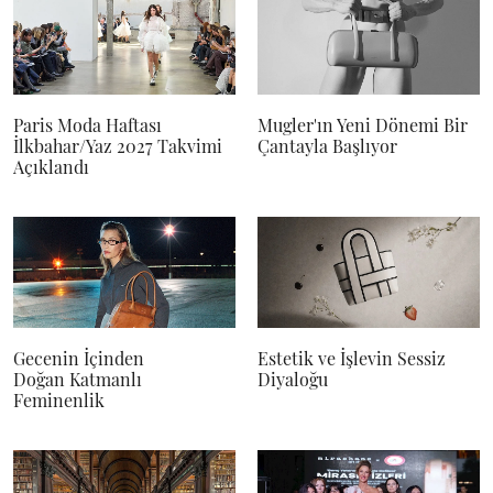
Paris Moda Haftası
Mugler'ın Yeni Dönemi Bir
İlkbahar/Yaz 2027 Takvimi
Çantayla Başlıyor
Açıklandı
Gecenin İçinden
Estetik ve İşlevin Sessiz
Doğan Katmanlı
Diyaloğu
Feminenlik