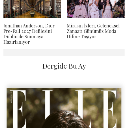
Jonathan Anderson, Dior
Mirasın İzleri, Geleneksel
Pre-Fall 2027 Defilesini
Zanaatı Günümüz Moda
Dublin'de Sunmaya
Diline Taşıyor
Hazırlanıyor
Dergide Bu Ay