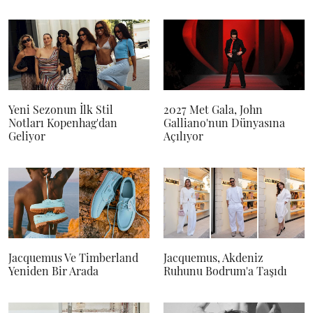
Yeni Sezonun İlk Stil
2027 Met Gala, John
Notları Kopenhag'dan
Galliano'nun Dünyasına
Geliyor
Açılıyor
Jacquemus Ve Timberland
Jacquemus, Akdeniz
Yeniden Bir Arada
Ruhunu Bodrum'a Taşıdı