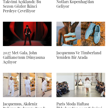
Takvimi Açıklandı: Bu
Notları Kopenhag'dan
Sezon Gözler İkinci
Geliyor
Perdeye Çevriliyor
2027 Met Gala, John
Jacquemus Ve Timberland
Galliano'nun Dünyasına
Yeniden Bir Arada
Açılıyor
Jacquemus, Akdeniz
Paris Moda Haftası