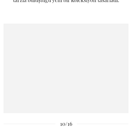
tarzla buluştuğu yeni bir koleksiyon tasarladı.
10/16