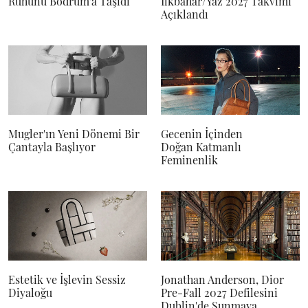
Ruhunu Bodrum'a Taşıdı
İlkbahar/Yaz 2027 Takvimi
Açıklandı
Mugler'ın Yeni Dönemi Bir
Gecenin İçinden
Çantayla Başlıyor
Doğan Katmanlı
Feminenlik
Estetik ve İşlevin Sessiz
Jonathan Anderson, Dior
Diyaloğu
Pre-Fall 2027 Defilesini
Dublin'de Sunmaya