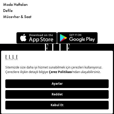
Moda Haftaları
Sağlık
Defile
Parfüm
Mücevher & Saat
© Big Medya Teknoloji A.Ş. Altunizade Mahallesi Kuşbakışı
Caddesi No:27/1 Üsküdar/İstanbul
Abonelik
Künye
Aydınlatma Metni
Çerezleri Sıfırla
Copyright © 2026 - Tüm Hakları Saklıdır.