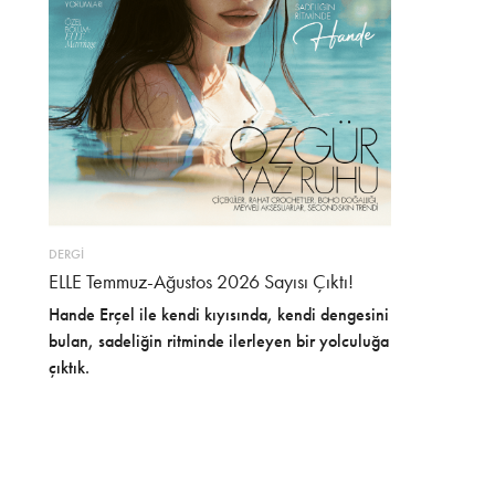
DERGİ
ELLE Temmuz-Ağustos 2026 Sayısı Çıktı!
Hande Erçel ile kendi kıyısında, kendi dengesini
bulan, sadeliğin ritminde ilerleyen bir yolculuğa
çıktık.