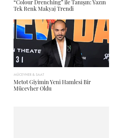
“Colour Drenching” ile Tanışın: Yazın
Tek Renk Makyaj Trendi
MÜCEVHER & SAAT
Metot Giyimin Yeni Hamlesi Bir
Mücevher Oldu