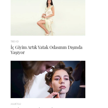
TREND
İç Giyim Artık Yatak Odasının Dışında
Yaşıyor
MAKYAJ