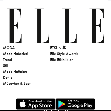
MODA
ETKLINLIK
GÜZELLİ
Moda Haberleri
Elle Style Awards
Saç
Trend
Elle Etkinlikleri
Makyaj
Stil
Cilt Bakı
Moda Haftaları
Sağlık
Defile
Parfüm
Mücevher & Saat