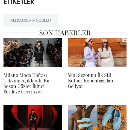
ETİKETLER
ALEXANDER MCQUEEN
SON HABERLER
Milano Moda Haftası
Yeni Sezonun İlk Stil
Takvimi Açıklandı: Bu
Notları Kopenhag'dan
Sezon Gözler İkinci
Geliyor
Perdeye Çevriliyor