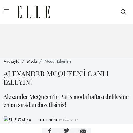
Anasayfa
Moda
Moda Haberleri
ALEXANDER MCQUEEN'İ CANLI
İZLEYİN!
Alexander McQueen'in Paris moda haftası defilesine
en ön sıradan davetlisiniz!
ELLE ONLİNE
02 Ekim 2015