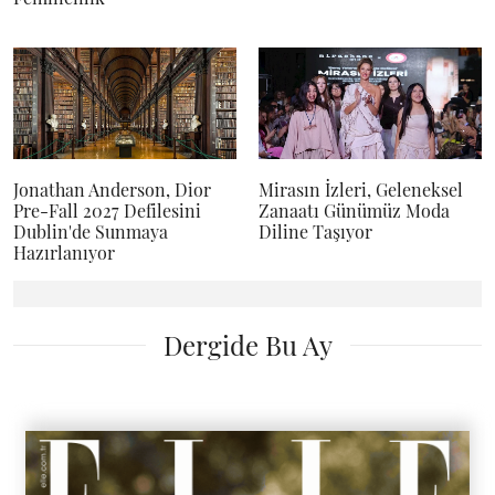
Jonathan Anderson, Dior
Mirasın İzleri, Geleneksel
Pre-Fall 2027 Defilesini
Zanaatı Günümüz Moda
Dublin'de Sunmaya
Diline Taşıyor
Hazırlanıyor
Dergide Bu Ay