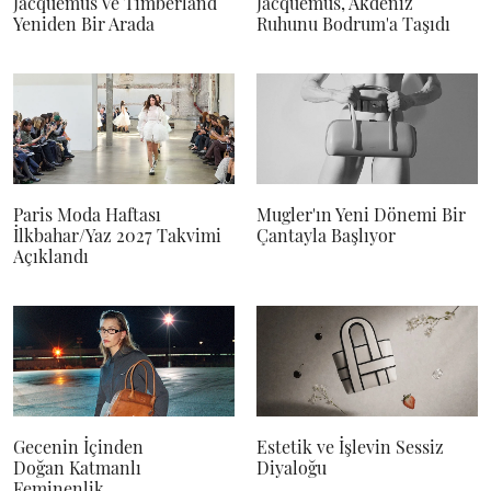
Jacquemus Ve Timberland
Jacquemus, Akdeniz
Yeniden Bir Arada
Ruhunu Bodrum'a Taşıdı
Paris Moda Haftası
Mugler'ın Yeni Dönemi Bir
İlkbahar/Yaz 2027 Takvimi
Çantayla Başlıyor
Açıklandı
Gecenin İçinden
Estetik ve İşlevin Sessiz
Doğan Katmanlı
Diyaloğu
Feminenlik