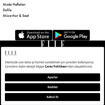
Moda Haftaları
Sağlık
Defile
Parfüm
Mücevher & Saat
© Big Medya Teknoloji A.Ş. Altunizade Mahallesi Kuşbakışı
Caddesi No:27/1 Üsküdar/İstanbul
Abonelik
Künye
Aydınlatma Metni
Çerezleri Sıfırla
Copyright © 2026 - Tüm Hakları Saklıdır.