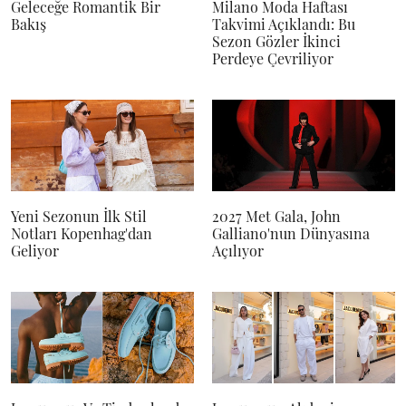
Geleceğe Romantik Bir
Milano Moda Haftası
Bakış
Takvimi Açıklandı: Bu
Sezon Gözler İkinci
Perdeye Çevriliyor
Yeni Sezonun İlk Stil
2027 Met Gala, John
Notları Kopenhag'dan
Galliano'nun Dünyasına
Geliyor
Açılıyor