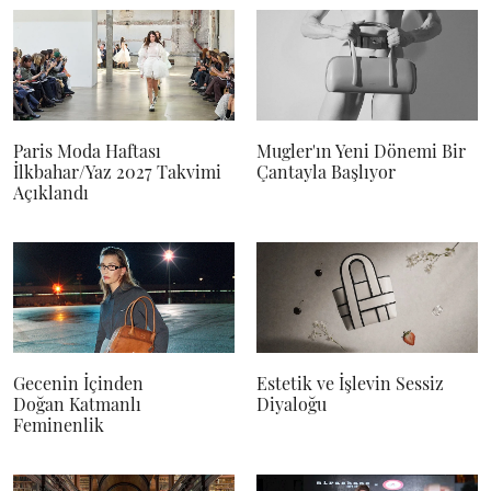
Paris Moda Haftası
Mugler'ın Yeni Dönemi Bir
İlkbahar/Yaz 2027 Takvimi
Çantayla Başlıyor
Açıklandı
Gecenin İçinden
Estetik ve İşlevin Sessiz
Doğan Katmanlı
Diyaloğu
Feminenlik