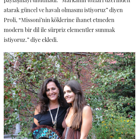
paylaşmayı unutmadı. “Markanın tozları üzerinden
atarak güncel ve havalı olmasını istiyoruz” diyen
Proli, “Missoni’nin köklerine ihanet etmeden
modern bir dil ile sürpriz elementler sunmak
istiyoruz.” diye ekledi.