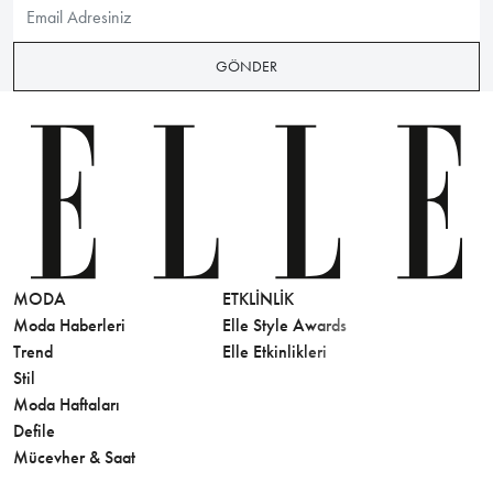
GÖNDER
MODA
ETKLINLIK
GÜZELLİ
Moda Haberleri
Elle Style Awards
Saç
Trend
Elle Etkinlikleri
Makyaj
Stil
Cilt Bakı
Moda Haftaları
Sağlık
Defile
Parfüm
Mücevher & Saat