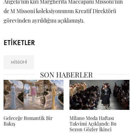
Angela’nın kızı Margherita Maccapani Missoni’nin
de M Missoni koleksiyonunun Kreatif Direktörü
görevinden ayrıldığını açıklamıştı.
ETİKETLER
MISSONI
SON HABERLER
Geleceğe Romantik Bir
Milano Moda Haftası
Bakış
Takvimi Açıklandı: Bu
Sezon Gözler İkinci