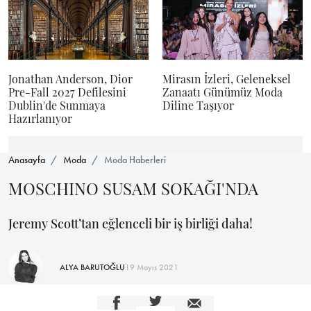
Jonathan Anderson, Dior
Mirasın İzleri, Geleneksel
Pre-Fall 2027 Defilesini
Zanaatı Günümüz Moda
Dublin'de Sunmaya
Diline Taşıyor
Hazırlanıyor
Anasayfa
Moda
Moda Haberleri
MOSCHINO SUSAM SOKAĞI'NDA
Jeremy Scott’tan eğlenceli bir iş birliği daha!
ALYA BARUTOĞLU
19 Mayıs 2021