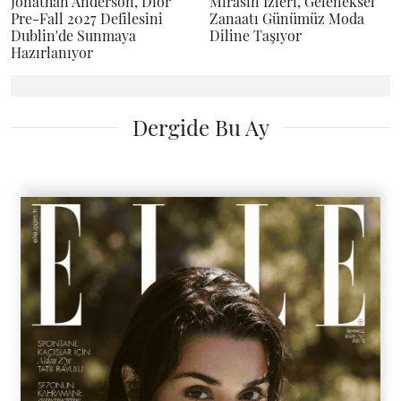
Jonathan Anderson, Dior
Mirasın İzleri, Geleneksel
Pre-Fall 2027 Defilesini
Zanaatı Günümüz Moda
Dublin'de Sunmaya
Diline Taşıyor
Hazırlanıyor
Dergide Bu Ay