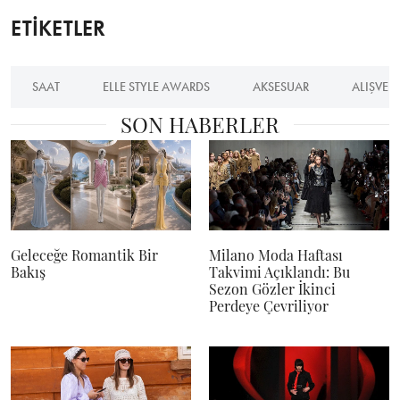
ETİKETLER
SAAT
ELLE STYLE AWARDS
AKSESUAR
ALIŞVERI
SON HABERLER
Geleceğe Romantik Bir
Milano Moda Haftası
Bakış
Takvimi Açıklandı: Bu
Sezon Gözler İkinci
Perdeye Çevriliyor