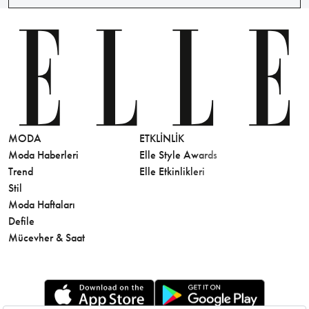
MODA
ETKLINLIK
GÜZELLİ
Moda Haberleri
Elle Style Awards
Saç
Trend
Elle Etkinlikleri
Makyaj
Stil
Cilt Bakı
Moda Haftaları
Sağlık
Defile
Parfüm
Mücevher & Saat