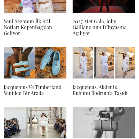
Yeni Sezonun İlk Stil
2027 Met Gala, John
Notları Kopenhag'dan
Galliano'nun Dünyasına
Geliyor
Açılıyor
Jacquemus Ve Timberland
Jacquemus, Akdeniz
Yeniden Bir Arada
Ruhunu Bodrum'a Taşıdı