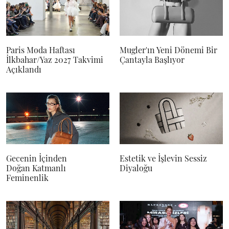
Paris Moda Haftası
Mugler'ın Yeni Dönemi Bir
İlkbahar/Yaz 2027 Takvimi
Çantayla Başlıyor
Açıklandı
Gecenin İçinden
Estetik ve İşlevin Sessiz
Doğan Katmanlı
Diyaloğu
Feminenlik