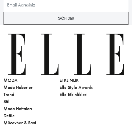
GÖNDER
MODA
ETKLINLIK
GÜZELLİ
Moda Haberleri
Elle Style Awards
Saç
Trend
Elle Etkinlikleri
Makyaj
Stil
Cilt Bakı
Moda Haftaları
Sağlık
Defile
Parfüm
Mücevher & Saat