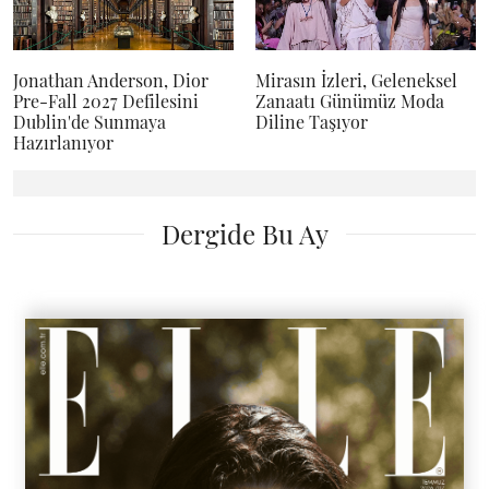
Jonathan Anderson, Dior
Mirasın İzleri, Geleneksel
Pre-Fall 2027 Defilesini
Zanaatı Günümüz Moda
Dublin'de Sunmaya
Diline Taşıyor
Hazırlanıyor
Dergide Bu Ay