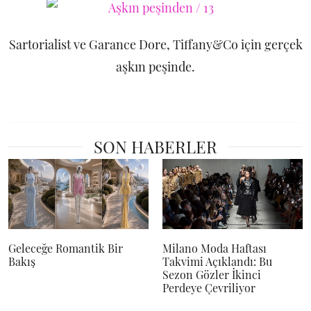
Sartorialist ve Garance Dore, Tiffany&Co için gerçek
aşkın peşinde.
SON HABERLER
Geleceğe Romantik Bir
Milano Moda Haftası
Bakış
Takvimi Açıklandı: Bu
Sezon Gözler İkinci
Perdeye Çevriliyor