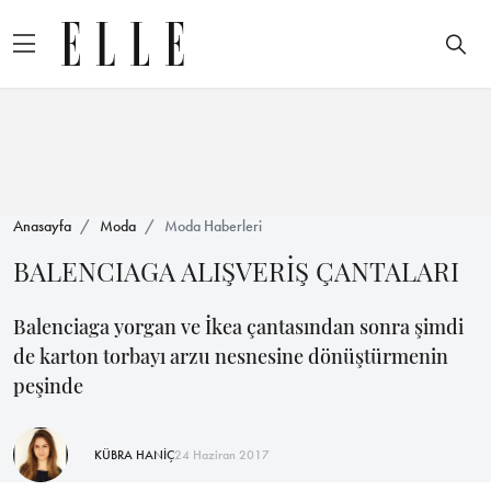
Anasayfa
Moda
Moda Haberleri
BALENCIAGA ALIŞVERİŞ ÇANTALARI
Balenciaga yorgan ve İkea çantasından sonra şimdi
de karton torbayı arzu nesnesine dönüştürmenin
peşinde
KÜBRA HANİÇ
24 Haziran 2017