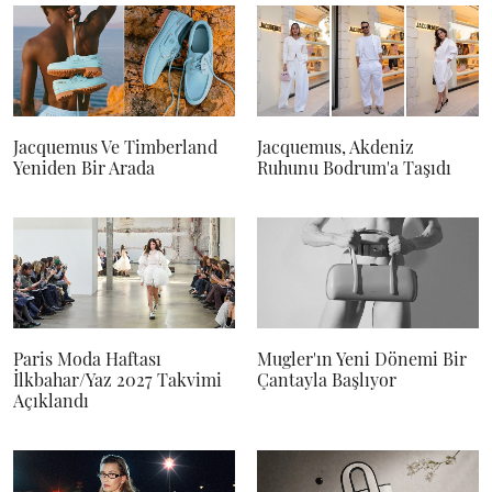
Jacquemus Ve Timberland
Jacquemus, Akdeniz
Yeniden Bir Arada
Ruhunu Bodrum'a Taşıdı
Paris Moda Haftası
Mugler'ın Yeni Dönemi Bir
İlkbahar/Yaz 2027 Takvimi
Çantayla Başlıyor
Açıklandı