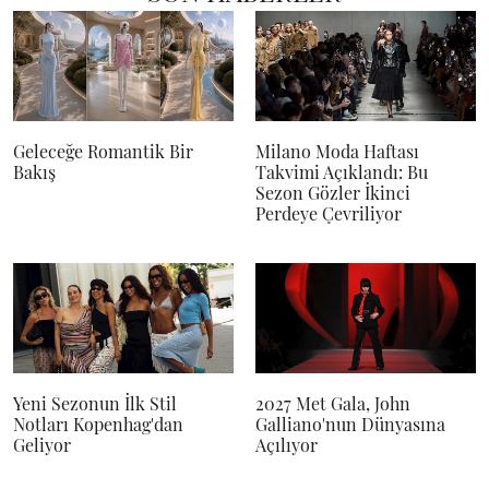
Geleceğe Romantik Bir
Milano Moda Haftası
Bakış
Takvimi Açıklandı: Bu
Sezon Gözler İkinci
Perdeye Çevriliyor
Yeni Sezonun İlk Stil
2027 Met Gala, John
Notları Kopenhag'dan
Galliano'nun Dünyasına
Geliyor
Açılıyor