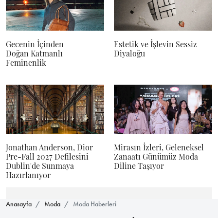
Gecenin İçinden
Estetik ve İşlevin Sessiz
Doğan Katmanlı
Diyaloğu
Feminenlik
Jonathan Anderson, Dior
Mirasın İzleri, Geleneksel
Pre-Fall 2027 Defilesini
Zanaatı Günümüz Moda
Dublin'de Sunmaya
Diline Taşıyor
Hazırlanıyor
Anasayfa
Moda
Moda Haberleri