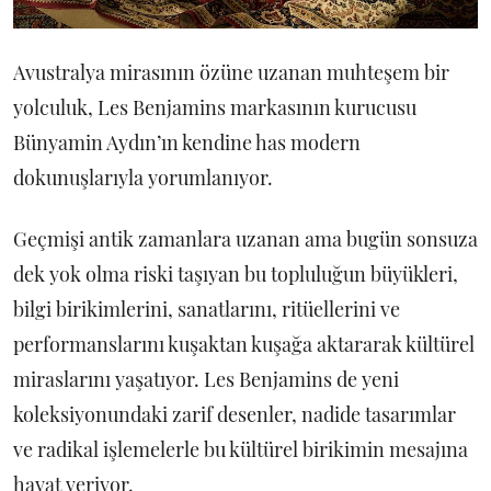
Avustralya mirasının özüne uzanan muhteşem bir
yolculuk, Les Benjamins markasının kurucusu
Bünyamin Aydın’ın kendine has modern
dokunuşlarıyla yorumlanıyor.
Geçmişi antik zamanlara uzanan ama bugün sonsuza
dek yok olma riski taşıyan bu topluluğun büyükleri,
bilgi birikimlerini, sanatlarını, ritüellerini ve
performanslarını kuşaktan kuşağa aktararak kültürel
miraslarını yaşatıyor. Les Benjamins de yeni
koleksiyonundaki zarif desenler, nadide tasarımlar
ve radikal işlemelerle bu kültürel birikimin mesajına
hayat veriyor.