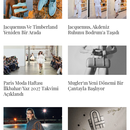
Jacquemus Ve Timberland
Jacquemus, Akdeniz
Yeniden Bir Arada
Ruhunu Bodrum'a Taşıdı
Paris Moda Haftası
Mugler'ın Yeni Dönemi Bir
İlkbahar/Yaz 2027 Takvimi
Çantayla Başlıyor
Açıklandı