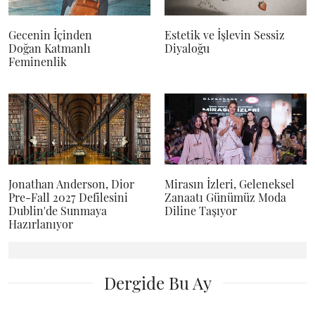
Gecenin İçinden
Estetik ve İşlevin Sessiz
Doğan Katmanlı
Diyaloğu
Feminenlik
Jonathan Anderson, Dior
Mirasın İzleri, Geleneksel
Pre-Fall 2027 Defilesini
Zanaatı Günümüz Moda
Dublin'de Sunmaya
Diline Taşıyor
Hazırlanıyor
Dergide Bu Ay