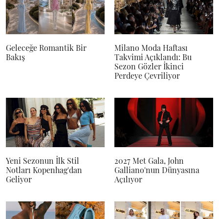
Geleceğe Romantik Bir
Milano Moda Haftası
Bakış
Takvimi Açıklandı: Bu
Sezon Gözler İkinci
Perdeye Çevriliyor
Yeni Sezonun İlk Stil
2027 Met Gala, John
Notları Kopenhag'dan
Galliano'nun Dünyasına
Geliyor
Açılıyor