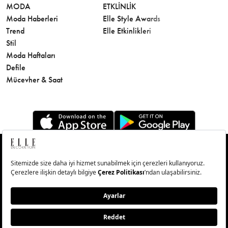
MODA
ETKLINLIK
GÜZELLİ
Moda Haberleri
Elle Style Awards
Saç
Trend
Elle Etkinlikleri
Makyaj
Stil
Cilt Bakı
Moda Haftaları
Sağlık
Defile
Parfüm
Mücevher & Saat
© Big Medya Teknoloji A.Ş. Altunizade Mahallesi Kuşbakışı
Caddesi No:27/1 Üsküdar/İstanbul