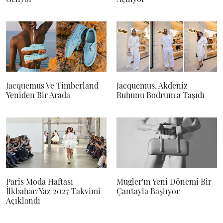
Jacquemus Ve Timberland
Jacquemus, Akdeniz
Yeniden Bir Arada
Ruhunu Bodrum'a Taşıdı
Paris Moda Haftası
Mugler'ın Yeni Dönemi Bir
İlkbahar/Yaz 2027 Takvimi
Çantayla Başlıyor
Açıklandı