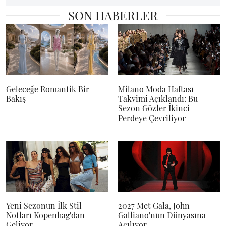
SON HABERLER
Geleceğe Romantik Bir
Milano Moda Haftası
Bakış
Takvimi Açıklandı: Bu
Sezon Gözler İkinci
Perdeye Çevriliyor
Yeni Sezonun İlk Stil
2027 Met Gala, John
Notları Kopenhag'dan
Galliano'nun Dünyasına
Geliyor
Açılıyor