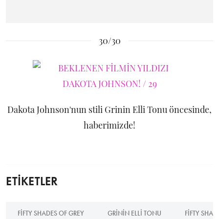
30/30
Dakota Johnson'nun stili Grinin Elli Tonu öncesinde,
haberimizde!
ETİKETLER
FIFTY SHADES OF GREY
GRININ ELLI TONU
FIFTY SHAD