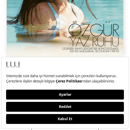
ELLE Temmuz-Ağustos
2026 Sayısı Çıktı!
Hande Erçel ile kendi kıyısında, kendi dengesini bulan, sadeliğin
ritminde ilerleyen bir yolculuğa çıktık.
BU SAYIDA NELER VAR?