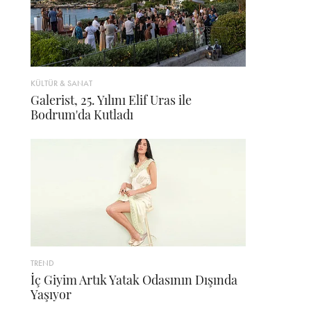
KÜLTÜR & SANAT
Galerist, 25. Yılını Elif Uras ile
Bodrum'da Kutladı
TREND
İç Giyim Artık Yatak Odasının Dışında
Yaşıyor