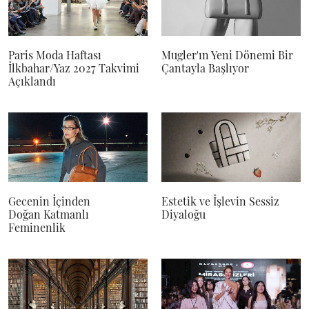
Paris Moda Haftası
Mugler'ın Yeni Dönemi Bir
İlkbahar/Yaz 2027 Takvimi
Çantayla Başlıyor
Açıklandı
Gecenin İçinden
Estetik ve İşlevin Sessiz
Doğan Katmanlı
Diyaloğu
Feminenlik