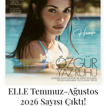
ELLE ONLİNE
14 Eylül 2021
Lacoste
Özünü tenis mirasından alan ve bu trendi fenomen
bir sokak modasına dönüştüren Fransız moda evi
Lacoste, yeni spor ayakkabısı L001’ı Türkiye’nin