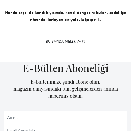
önde gelen genç yetenekleriyle tanıtıyor.
Croc Crew adını verdikleri bu yeni nesil topluluk;
hareket, moda ve stili temsil ederken, Lacoste’un
yenilikçi ruhunu yaşatmak için yola çıkıyor. Can
Ozan, Deniz Işın, Gizem Kaya, İsmail Ege Şaşmaz,
Melisa Döngel ve Yenal Atlas’ın birlikte ve ayrı
fotoğraflandığı yeni kampanya sokaktaki stilin
kodlarını yeniden yazıyor.
İkonik timsah logusunun güçlü ve yetenek dolu
DNA’sından yola çıkan Lacoste; kurduğu yeni Croc
Crew ekibiyle, Lacoste’un yenilikçi L001 ayakkabısını
tanıtıyor. Bir yüzü geleneksel diğer yüzü modernize