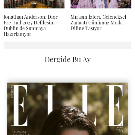
Jonathan Anderson, Dior
Mirasın İzleri, Geleneksel
Pre-Fall 2027 Defilesini
Zanaatı Günümüz Moda
Dublin'de Sunmaya
Diline Taşıyor
Hazırlanıyor
Anasayfa
Moda
Moda Haberleri
LACOSTE, CROC CREW EKİBİNİN
YENİ MACERASINI GURURLA
SUNUYOR
Can Ozan, Deniz Işın, Gizem Kaya, İsmail Ege
Şaşmaz, Melisa Döngel ve Yenal Atlas Lacoste ‘un
ikonik klasiklerinden L001 ayakkabısı için bir araya
geldi.