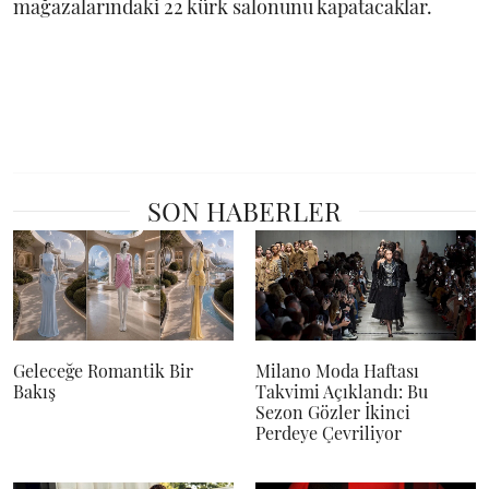
mağazalarındaki 22 kürk salonunu kapatacaklar.
SON HABERLER
Geleceğe Romantik Bir
Milano Moda Haftası
Bakış
Takvimi Açıklandı: Bu
Sezon Gözler İkinci
Perdeye Çevriliyor