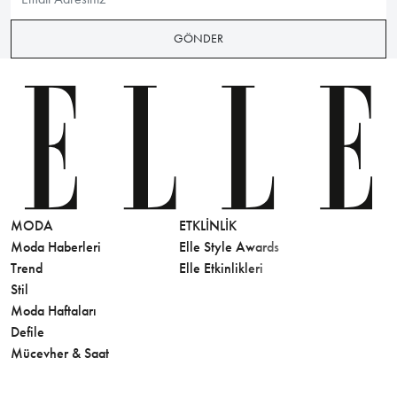
olan L001, Lacoste arşivlerinden gelen zamansız
ayrıntılarla süslenmiştir. Hem erkek hem de
kadınların kullanımı için unisex tasarlanan
ayakkabının detayları, yaratıcı kampanya kareleriyle
birlikte ulaşılabilir performans ve stile vurgu yapıyor.