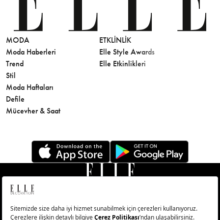
MODA
ETKLINLIK
GÜZELLİ
Moda Haberleri
Elle Style Awards
Saç
Trend
Elle Etkinlikleri
Makyaj
Stil
Cilt Bakı
Moda Haftaları
Sağlık
Defile
Parfüm
Mücevher & Saat