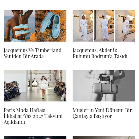
Jacquemus Ve Timberland
Jacquemus, Akdeniz
Yeniden Bir Arada
Ruhunu Bodrum'a Taşıdı
Paris Moda Haftası
Mugler'ın Yeni Dönemi Bir
İlkbahar/Yaz 2027 Takvimi
Çantayla Başlıyor
Açıklandı