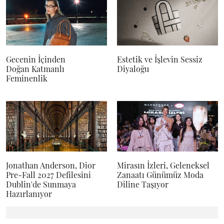
Gecenin İçinden
Estetik ve İşlevin Sessiz
Doğan Katmanlı
Diyaloğu
Feminenlik
Jonathan Anderson, Dior
Mirasın İzleri, Geleneksel
Pre-Fall 2027 Defilesini
Zanaatı Günümüz Moda
Dublin'de Sunmaya
Diline Taşıyor
Hazırlanıyor