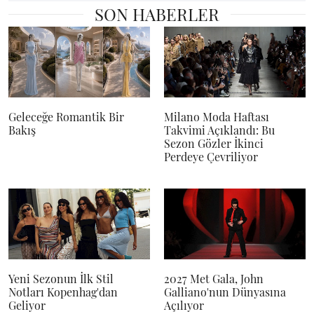
SON HABERLER
Geleceğe Romantik Bir
Milano Moda Haftası
Bakış
Takvimi Açıklandı: Bu
Sezon Gözler İkinci
Perdeye Çevriliyor
Yeni Sezonun İlk Stil
2027 Met Gala, John
Notları Kopenhag'dan
Galliano'nun Dünyasına
Geliyor
Açılıyor