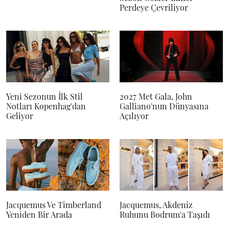
Perdeye Çevriliyor
Yeni Sezonun İlk Stil
2027 Met Gala, John
Notları Kopenhag'dan
Galliano'nun Dünyasına
Geliyor
Açılıyor
Jacquemus Ve Timberland
Jacquemus, Akdeniz
Yeniden Bir Arada
Ruhunu Bodrum'a Taşıdı