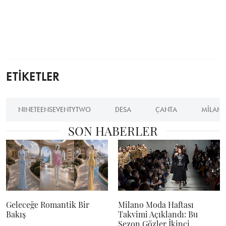
ETİKETLER
NINETEENSEVENTYTWO
DESA
ÇANTA
MILAN
SON HABERLER
Geleceğe Romantik Bir
Milano Moda Haftası
Bakış
Takvimi Açıklandı: Bu
Sezon Gözler İkinci