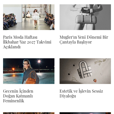
Paris Moda Haftası
Mugler'ın Yeni Dönemi Bir
İlkbahar/Yaz 2027 Takvimi
Çantayla Başlıyor
Açıklandı
Gecenin İçinden
Estetik ve İşlevin Sessiz
Doğan Katmanlı
Diyaloğu
Feminenlik