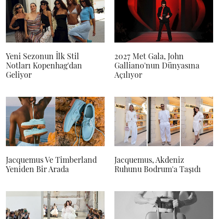
Yeni Sezonun İlk Stil
2027 Met Gala, John
Notları Kopenhag'dan
Galliano'nun Dünyasına
Geliyor
Açılıyor
Jacquemus Ve Timberland
Jacquemus, Akdeniz
Yeniden Bir Arada
Ruhunu Bodrum'a Taşıdı