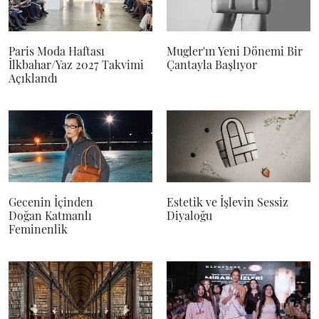
Paris Moda Haftası
Mugler'ın Yeni Dönemi Bir
İlkbahar/Yaz 2027 Takvimi
Çantayla Başlıyor
Açıklandı
Gecenin İçinden
Estetik ve İşlevin Sessiz
Doğan Katmanlı
Diyaloğu
Feminenlik