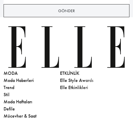
GÖNDER
MODA
ETKLINLIK
GÜZELLİ
Moda Haberleri
Elle Style Awards
Saç
Trend
Elle Etkinlikleri
Makyaj
Stil
Cilt Bakı
Moda Haftaları
Sağlık
Defile
Parfüm
Mücevher & Saat