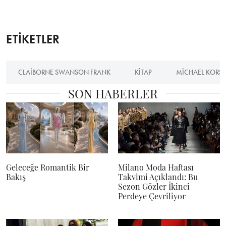
ETİKETLER
CLAIBORNE SWANSON FRANK
KITAP
MICHAEL KORS
SON HABERLER
Geleceğe Romantik Bir
Milano Moda Haftası
Bakış
Takvimi Açıklandı: Bu
Sezon Gözler İkinci
Perdeye Çevriliyor