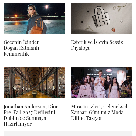
Gecenin İçinden
Estetik ve İşlevin Sessiz
Doğan Katmanlı
Diyaloğu
Feminenlik
Jonathan Anderson, Dior
Mirasın İzleri, Geleneksel
Pre-Fall 2027 Defilesini
Zanaatı Günümüz Moda
Dublin'de Sunmaya
Diline Taşıyor
Hazırlanıyor