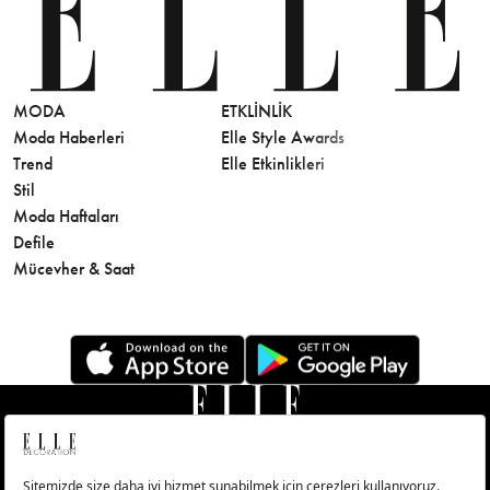
MODA
ETKLINLIK
GÜZELLİ
Moda Haberleri
Elle Style Awards
Saç
Trend
Elle Etkinlikleri
Makyaj
Stil
Cilt Bakı
Moda Haftaları
Sağlık
Defile
Parfüm
Mücevher & Saat