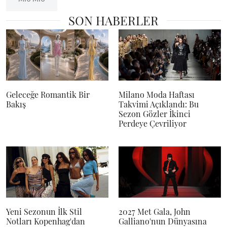
SON HABERLER
Geleceğe Romantik Bir
Milano Moda Haftası
Bakış
Takvimi Açıklandı: Bu
Sezon Gözler İkinci
Perdeye Çevriliyor
Yeni Sezonun İlk Stil
2027 Met Gala, John
Notları Kopenhag'dan
Galliano'nun Dünyasına