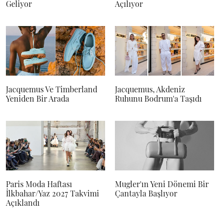
Geliyor
Açılıyor
Jacquemus Ve Timberland
Jacquemus, Akdeniz
Yeniden Bir Arada
Ruhunu Bodrum'a Taşıdı
Paris Moda Haftası
Mugler'ın Yeni Dönemi Bir
İlkbahar/Yaz 2027 Takvimi
Çantayla Başlıyor
Açıklandı