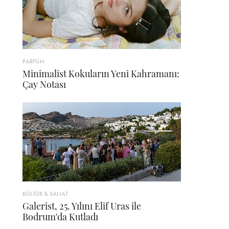
PARFÜM
Minimalist Kokuların Yeni Kahramanı:
Çay Notası
KÜLTÜR & SANAT
Galerist, 25. Yılını Elif Uras ile
Bodrum'da Kutladı