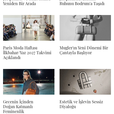
Yeniden Bir Arada
Ruhunu Bodrum'a Taşıdı
Paris Moda Haftası
Mugler'ın Yeni Dönemi Bir
İlkbahar/Yaz 2027 Takvimi
Çantayla Başlıyor
Açıklandı
Gecenin İçinden
Estetik ve İşlevin Sessiz
Doğan Katmanlı
Diyaloğu
Feminenlik