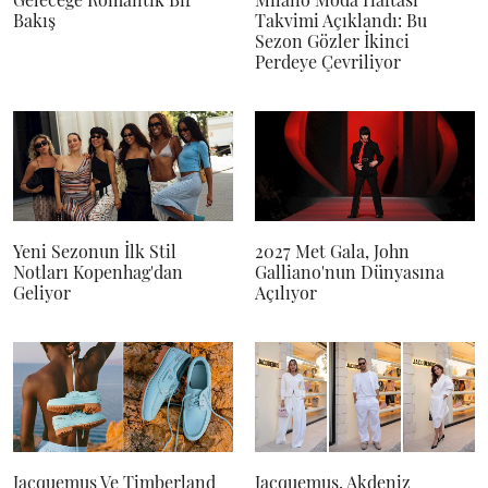
Bakış
Takvimi Açıklandı: Bu
Sezon Gözler İkinci
Perdeye Çevriliyor
Yeni Sezonun İlk Stil
2027 Met Gala, John
Notları Kopenhag'dan
Galliano'nun Dünyasına
Geliyor
Açılıyor
Jacquemus Ve Timberland
Jacquemus, Akdeniz