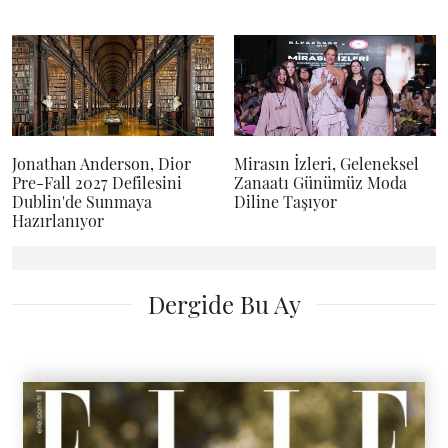
Jonathan Anderson, Dior
Mirasın İzleri, Geleneksel
Pre-Fall 2027 Defilesini
Zanaatı Günümüz Moda
Dublin'de Sunmaya
Diline Taşıyor
Hazırlanıyor
Dergide Bu Ay