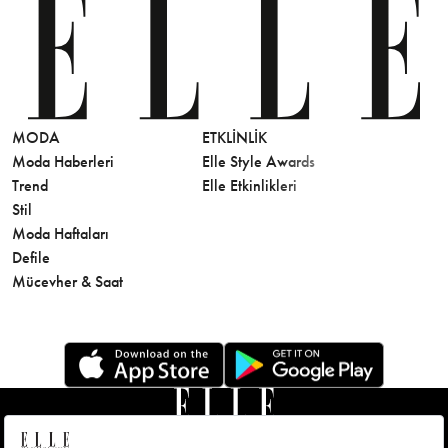
MODA
ETKLINLIK
GÜZELLİ
Moda Haberleri
Elle Style Awards
Saç
Trend
Elle Etkinlikleri
Makyaj
Stil
Cilt Bakı
Moda Haftaları
Sağlık
Defile
Parfüm
Mücevher & Saat