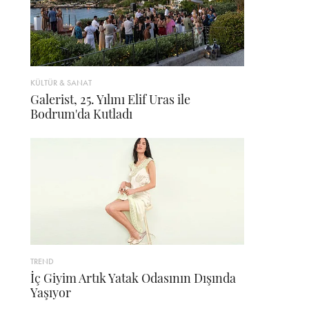
KÜLTÜR & SANAT
Galerist, 25. Yılını Elif Uras ile
Bodrum'da Kutladı
TREND
İç Giyim Artık Yatak Odasının Dışında
Yaşıyor