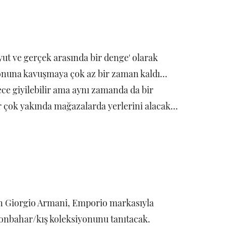
yut ve gerçek arasında bir denge' olarak
onuna kavuşmaya çok az bir zaman kaldı...
ece giyilebilir ama aynı zamanda da bir
r çok yakında mağazalarda yerlerini alacak...
ün Giorgio Armani, Emporio markasıyla
onbahar/kış koleksiyonunu tanıtacak.