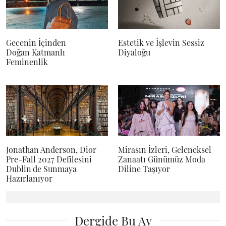
Gecenin İçinden
Estetik ve İşlevin Sessiz
Doğan Katmanlı
Diyaloğu
Feminenlik
Jonathan Anderson, Dior
Mirasın İzleri, Geleneksel
Pre-Fall 2027 Defilesini
Zanaatı Günümüz Moda
Dublin'de Sunmaya
Diline Taşıyor
Hazırlanıyor
Dergide Bu Ay