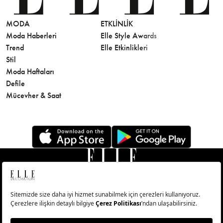
MODA
ETKLINLIK
GÜZELLİ
Moda Haberleri
Elle Style Awards
Saç
Trend
Elle Etkinlikleri
Makyaj
Stil
Cilt Bakı
Moda Haftaları
Sağlık
Defile
Parfüm
Mücevher & Saat
© Big Medya Teknoloji A.Ş. Altunizade Mahallesi Kuşbakışı