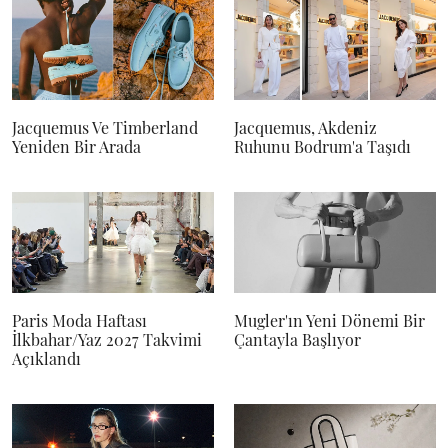
Jacquemus Ve Timberland
Jacquemus, Akdeniz
Yeniden Bir Arada
Ruhunu Bodrum'a Taşıdı
Paris Moda Haftası
Mugler'ın Yeni Dönemi Bir
İlkbahar/Yaz 2027 Takvimi
Çantayla Başlıyor
Açıklandı