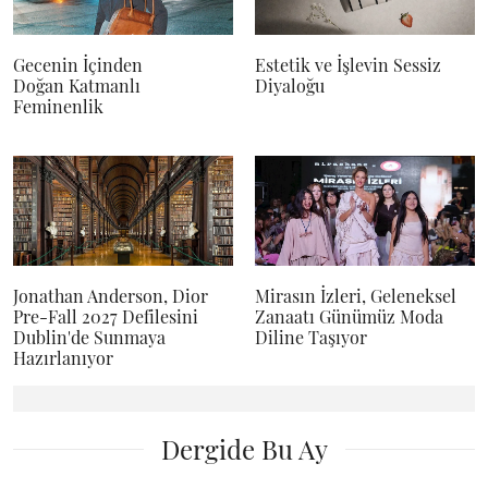
Gecenin İçinden
Estetik ve İşlevin Sessiz
Doğan Katmanlı
Diyaloğu
Feminenlik
Jonathan Anderson, Dior
Mirasın İzleri, Geleneksel
Pre-Fall 2027 Defilesini
Zanaatı Günümüz Moda
Dublin'de Sunmaya
Diline Taşıyor
Hazırlanıyor
Dergide Bu Ay