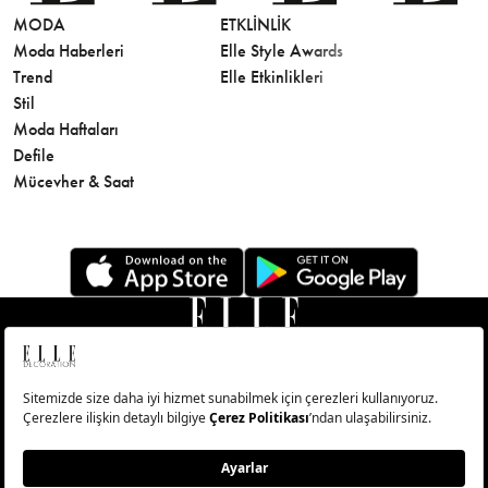
MODA
ETKLINLIK
GÜZELLİ
Moda Haberleri
Elle Style Awards
Saç
Trend
Elle Etkinlikleri
Makyaj
Stil
Cilt Bakı
Moda Haftaları
Sağlık
Defile
Parfüm
Mücevher & Saat
© Big Medya Teknoloji A.Ş. Altunizade Mahallesi Kuşbakışı
Caddesi No:27/1 Üsküdar/İstanbul