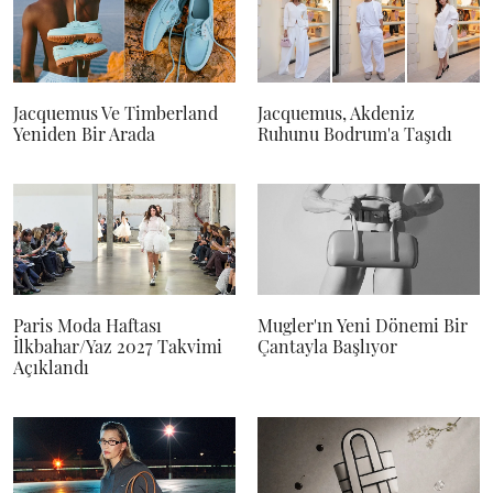
Jacquemus Ve Timberland
Jacquemus, Akdeniz
Yeniden Bir Arada
Ruhunu Bodrum'a Taşıdı
Paris Moda Haftası
Mugler'ın Yeni Dönemi Bir
İlkbahar/Yaz 2027 Takvimi
Çantayla Başlıyor
Açıklandı