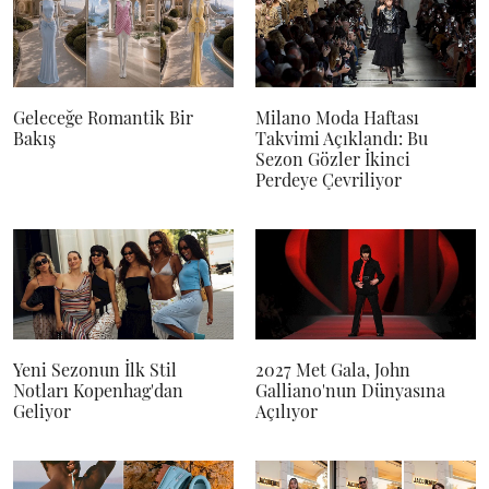
Geleceğe Romantik Bir
Milano Moda Haftası
Bakış
Takvimi Açıklandı: Bu
Sezon Gözler İkinci
Perdeye Çevriliyor
Yeni Sezonun İlk Stil
2027 Met Gala, John
Notları Kopenhag'dan
Galliano'nun Dünyasına
Geliyor
Açılıyor