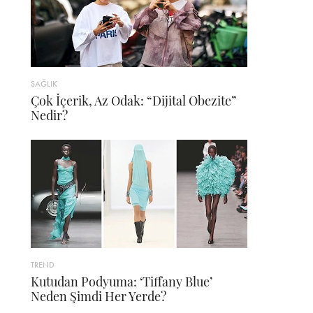
SAĞLIK
Çok İçerik, Az Odak: “Dijital Obezite”
Nedir?
TREND
Kutudan Podyuma: ‘Tiffany Blue’
Neden Şimdi Her Yerde?