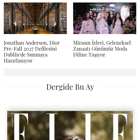
Jonathan Anderson, Dior
Mirasın İzleri, Geleneksel
Pre-Fall 2027 Defilesini
Zanaatı Günümüz Moda
Dublin'de Sunmaya
Diline Taşıyor
Hazırlanıyor
Dergide Bu Ay