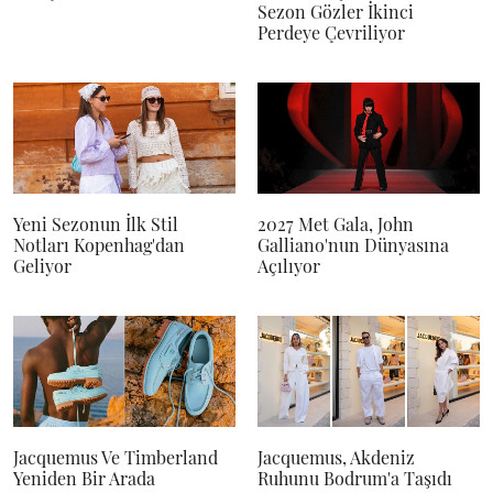
Sezon Gözler İkinci
Perdeye Çevriliyor
Yeni Sezonun İlk Stil
2027 Met Gala, John
Notları Kopenhag'dan
Galliano'nun Dünyasına
Geliyor
Açılıyor
Jacquemus Ve Timberland
Jacquemus, Akdeniz
Yeniden Bir Arada
Ruhunu Bodrum'a Taşıdı