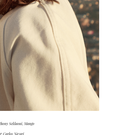
thony Seklaoui, Mango
g: Carlos Nazari