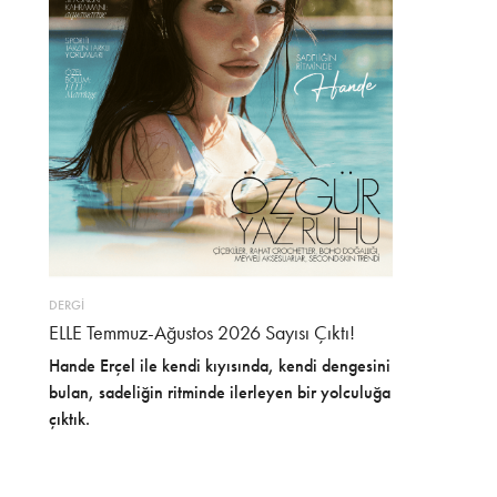
DERGİ
ELLE Temmuz-Ağustos 2026 Sayısı Çıktı!
Hande Erçel ile kendi kıyısında, kendi dengesini
bulan, sadeliğin ritminde ilerleyen bir yolculuğa
çıktık.