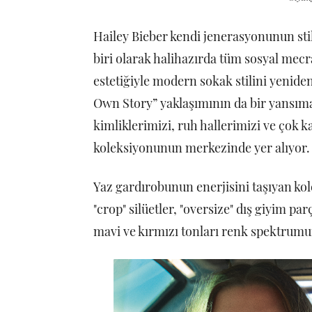
Hailey Bieber kendi jenerasyonunun stil
biri olarak halihazırda tüm sosyal mec
estetiğiyle modern sokak stilini yenid
Own Story” yaklaşımının da bir yansıma
kimliklerimizi, ruh hallerimizi ve çok k
koleksiyonunun merkezinde yer alıyor.
Yaz gardırobunun enerjisini taşıyan ko
"crop" silüetler, "oversize" dış giyim pa
mavi ve kırmızı tonları renk spektrumu