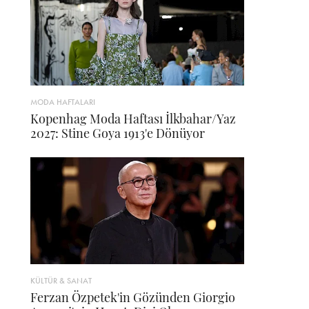
MODA HAFTALARI
Kopenhag Moda Haftası İlkbahar/Yaz
2027: Stine Goya 1913'e Dönüyor
KÜLTÜR & SANAT
Ferzan Özpetek'in Gözünden Giorgio